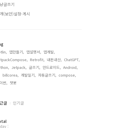
냥글쓰기
개(보안)설정-게시
ag
tlin,
앱만들기,
앱설명서,
앱개발,
etpackCompose,
Retrofit,
내돈내산,
ChatGPT,
thon,
Jetpack,
글쓰기,
안드로이드,
Android,
,
billcorea,
개발일기,
자동글쓰기,
compose,
이썬,
챗봇,
근글
인기글
otal
day :