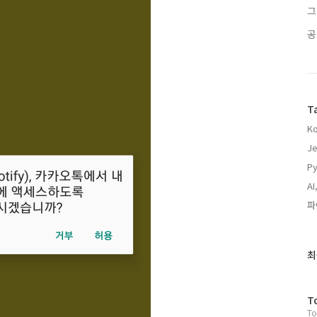
그
공
T
Ko
J
Py
AI
파
최
최
근
글
과
방
T
인
To
문