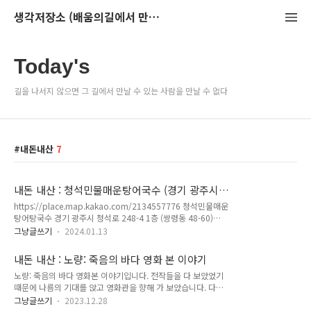
생각저장소 (배움의길에서 만나는 이야기)
Today's
길을 나서지 않으면 그 길에서 만날 수 있는 사람을 만날 수 없다
내돈내산
7
내돈 내산 : 청석민물매운탕어국수 (경기 광주시)
탐방기
https://place.map.kakao.com/2134557776 청석민물매운
탕어탕국수 경기 광주시 청석로 248-4 1층 (쌍령동 48-60)
place.map.kakao.com 이번에 다녀온 곳은 청석민물 매운 탕
그냥글쓰기
2024.01.13
어국숫집입니다. 위치는 위 지도를 참고하시면 됩니다. 지리적으
로 잘 가볼 수 없는 위치에 있을 수 도 있기는 합니다만. 국도를
내돈 내산 : 노량: 죽음의 바다 영화 본 이야기
이용해 이천 등을 다녀오신다면, 참고해 보시길 바랍니다. 원래
노량: 죽음의 바다 영화본 이야기입니다. 전작들을 다 보았었기
는 성남시에서 운영하시던 식당을 이곳으로 이전 하고 1년쯤 지
때문에 나름의 기대를 앉고 영화관을 향해 가 보았습니다. 다른
났다고 하더군요. 저는 와이프와 함께 다녀왔습니다. 다른 글에
분들은 어떨지 모르겠지만, 나름의 기대가 너무 높았었나 봅니
서 보여 드렸던 공주에 있는 민물 매운탕집과는 유사하기도 하지
그냥글쓰기
2023.12.28
다. 이전에 보았던 명량: 한산에서 다가왔던 기대감이나, 애절함