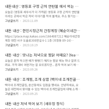
만, 다른 느낌이 들기도 했습니다. 이 식당에서는 주방에서 얼추
보다는 덜한 느낌이었습니다. 그렇다고 해서 김윤석 배우님의 열
잘 익힌 수제비 매운탕을 먹었습니다. 이전 공주에서는 옆에..
내돈내산 : 영등포 구청 근처 연탄불 에서 먹는 닭
연을 추앙하지 않을 수는 없습니다. 뿐만 아니라, 중국어, 일본어
갈비 구이
오늘은 (영등포 세무서가 더 가까운) 영등포 구청 근처의 연탄불
대사를 거부감 1도 느낄 수 없도록 열연해 주신 배우님들의 노고
이라는 곳에서 먹은 저녁 이야기를 적어 볼게요. 주소 찾기는
을 깎아 내릴 용기도 없습니다. 노량 해전의 애절함은... 역사책
https://place.map.kakao.com/20536028 연탄불서울 영등
에서 보았던 것과 다름이 있기는 하겠으나, 조선을 지켜내고 백
그냥글쓰기
2023.11.09
포구 양산로17길 17 (당산동3가 555-
성을 지켜 내기 위해 그 차가운 바다로 사라져 간 수많은 군사들
1)place.map.kakao.com 음... 카카오맵에서 나오는 리뷰는
의 애국심과 자신의 죽음을 앞에 두고도 이 전쟁의 끝을 지켜내
내돈 내산 : 한민시장근처 간장게장 (혜순이네간장
평균 수준이네요. 아무튼 1인 식사는 불가능할 듯 한 곳이기는
려고 하는 이순신 장군님의..
게장)
https://place.map.kakao.com/1664087212 혜순이네간장
합니다. 1인이 왔는데도 첫 주문이 3인분이라는 알바님... 그나
게장 대전 서구 도솔로308번길 6-1 1층 (괴정동 89-16)
마 사장님처럼 뵈는 분이 2인분은 먹어 보겠다고 했더니, 자리를
place.map.kakao.com 오늘은 대전 한민시장 인근에 있는 맛
한쪽에 마련해 주셨습니다. 첫 주문은 3인분부터? 뭐 그래도 수
그냥글쓰기
2023.10.19
난 간장게장 집을 알려 드려 볼까 합니다. 이번에 3~4번째 방문
요일 저녁이라 그렇게 바빠 보이지는 않았습니다. 근처에 빨래방
이기는 했습니다. 큰아이가 간장게장을 좋아 하기 탓(?)에 서울
하나를 알아 두었는 데, 1시간가량의 빨래 시간이 필요하기도 해
내돈 내산 : 맛나는 저녁으로 찜닭 어때요? (feat
에 사는 큰아이가 대전에 오면 찾아가는 간장게장 집입니다. 예
서 저녁을 ..
동궁찜닭)
오늘은 혼자 먹으면 배가 빵빵(?) 해지는 찜닭 메뉴 하나 알려 드
전에는 다른 맛집을 하나 가 보기는 했는 데, 이곳을 알게 되면서
려요. 가격 대비 어떤가는 잘 모르겠지만... 혼자 먹어 보기 메뉴
부터는 다시는 그곳에 가지 않게 되었답니다. 이유는 딱 하나뿐
로 추천(?) 드려요. 동궁찜닭은 체인점인 듯 하니 주변에서 찾아
입니다. 맛나다. 알차다. 신선하다. ㅋ... 3개나 되네요... 이유가
그냥글쓰기
2023.09.26
보셔도 되지 않을까 하는 생각이 들기도 합니다.
아무튼 주인장(?) 이름을 걸고 하는 간장 게장이라 맛나게 먹을
https://place.map.kakao.com/1536828643 동궁찜닭 영
수 있었습니다. 카카오맵에서는 혜순이네 간..
내돈 내산 : 조개찜, 조개 삼합 (택이네 조개전골
등포점 서울 영등포구 선유동1로 15 1층 (양평동1가 77)
이 둔산동에도 ...)
택이네 조개전골집, 둔산동에도 입점을 했네요. 안녕하세요, 오
place.map.kakao.com 저는 프로젝트 땜시 와 서울 거주지 인
늘은 대전에서 찾아볼 수 있는 택이네 조개전골집에 대해 소개해
근에서 찾아보았답니다. 저녁을 챙겨 먹기는 그다지일 때 나쁘지
드릴게요. 이곳은 신선한 조개와 다양한 해산물을 사용한 전골로
않은 선택인 듯합니다. 1회용 그릇의 비싸(?) 보이기는 하지만,
그냥글쓰기
2023.09.25
유명한 곳입니다. 대전에서 조개전골을 찾는 분들이 좋아라 할
깔끔하게 뒤처리도 수월 하게 하였습니다. 이 가게의 메뉴판은
듯합니다. 위치와 분위기 택이네 조개전골집은 대전 서구 둔산동
아래와 같은데... 혼자 먹기에는 한마리는 부담스러운 크기인..
내돈 내산 저녁 먹어 보기 (새우장 정식)
에 위치해 있습니다. 주차장은 주변 도로에 주차를 해야 하는 불