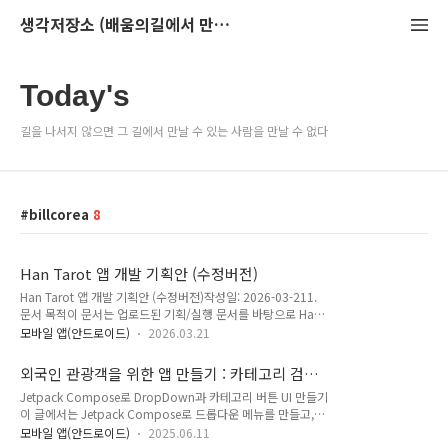
생각저장소 (배움의길에서 만나는 이야기)
Today's
길을 나서지 않으면 그 길에서 만날 수 있는 사람을 만날 수 없다
billcorea
8
Han Tarot 앱 개발 기획안 (수정버전)
Han Tarot 앱 개발 기획안 (수정버전)작성일: 2026-03-211.
문서 목적이 문서는 업로드된 기획/실행 문서를 바탕으로 Han
Tarot 앱을 실제로 출시 가능한 수준의 MVP로 개발하기 위한
모바일 앱(안드로이드)
2026.03.21
실행 계획을 정리한 문서다.원문 문서에서 제시한 핵심 방향은
다음과 같다.이 앱은 점술 중심이 아니라 자기 성찰과 마음 치유
외국인 관광객을 위한 앱 만들기 : 카테고리 검색
를 돕는 상담형 타로 앱이다.기술 스택은 Android / Kotlin /
화면 구현
Jetpack Compose로 DropDown과 카테고리 버튼 UI 만들기
Hilt / Room / Jetpack Compose를 기준으로 한다.전체 사용
이 글에서는 Jetpack Compose로 드롭다운 메뉴를 만들고,
자 흐름은 카드 뽑기 → 해석 → 상담 질문 → 기록 → 치유 메시
JSON 형태의 카테고리 데이터를 3x3 버튼 그리드 형태로 화면
지로 이어진다.MVP 기준 핵심 기능은 랜덤 카드 추출, 1장/3장
모바일 앱(안드로이드)
2025.06.11
에 표시하는 방법을 정리합니다.🟡 1. DropDown (Spinner 형