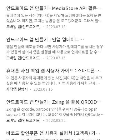
스프레드, 해석 엔진, 저널링, 확언/명상 화면이다.2. Han Tarot
태) 버튼 만들기아래는 Compose의 DropdownMenu를 이용
제품 정의2-1. 제..
안드로이드 앱 만들기 : MediaStore API 활용해
하여 간단한 드롭다운 UI를 구성하는 예시입니
보기 (feat 휴대폰 사진 백업)
휴대폰에 있는 사진 (이미지)을 백업해 보아야겠다는 요청을 받
다.@Composablefun SimpleDropdownMenu( options:
았습니다. 하지만, 그때는 방법을 잘 모르겠더군요. 그래서 일단
List, onOptionSelected: (String) -> Unit) { var expanded
찾아본다고 했는 데, 그 이후에는 더 이상의 요구를 하지 않았습
by remember { mutableStateOf(false) } var
모바일 앱(안드로이드)
2023.07.18
니다. 그래서 이왕 찾아보았던 정보를 이용해서 앱을 하나 만들
selectedOption by re..
어 보기로 했습니다.
안드로이드 앱 만들기 : 인앱 업데이트
https://medium.com/@sendtosaeed2/android-fetch-
appUpdateManager deprecated 해결해 보
앱을 만들어 배포를 하다 보면 사용자가 업데이트를 놓치는 경우
all-files-from-local-storage-media-store-api-e9b9
기
가 있을까 싶어서 앱을 실행할 때 자동으로 업데이트를 할 수 있
14cd71e1 Android Fetch All Files From Local Storage
도록 코드 구현을 하고 있습니다. 물론 잠자는 시간에 충전을 하
(Media Store API) 🥲Hi android devs! Hope you are all
모바일 앱(안드로이드)
2023.07.16
고 있다면 playstore 앱이 잘 알아서 업데이트를 해 주기도 합니
fine but not fine with the media store api, c..
다만, 그래도... 코드를 구현해 사용하다 보니 어느날
휴대폰 사진 백업 앱 사용자 가이드 : 스마트폰 사
deprecated 되어 다는 이야기가 나옵니다. 안드로이드 버전이
진 백업 하기
이 앱은 사용자의 휴대폰에 있는 사진(이미지)만 백업을 해 두고
올라가면서 나오는 현상이기는 하겠습니다만, 개발자 페이지를
싶을 때 사용할 수 있는 앱입니다. 이 앱 사용하기 위한 전제 조
찾아보겠습니다.
건은 2가지입니다. WIFI 을 사용할 수 있는 가 ?NAS을 사용할
https://developer.android.com/reference/com/google/
자작앱 설명서
2023.07.15
수 있거나, FTP 서버를 이용할 수 있는 가? 이 2가지 조건을 가
android/play/core/appupdate/AppUpdateManager
지고 있지 않다면 그냥 이 앱을 지우고 벗어나시길 바랍니다. 이
AppUpdateManager | Android Developers Stay organ..
안드로이드 앱 만들기 : Zxing 을 활용 QRCODE
제 시작해 보겠습니다. 먼저 설정을 해 보겠습니다. ** 서버 접속
생성 (feat Kotlin)
Zxing 은 qrcode, barcode 인식을 위해서 공유되는 open
준비 하기 입력해야 하는 것은 서버 IP을 입력합니다. 앱에서는
source 라이브러리입니다. 오늘은 이것을 활용해서 QRCode
동일한 WIFI 에서 사용할 수 있는 NAS의 FTP을 사용하는 것을
을 만들어서 앱에 공유 하는 이야기를 해 보고자 합니다. 이전 포
기준으로 앱을 구현하였기 때문에 IP 주소를 입력받습니다. 사용
모바일 앱(안드로이드)
2023.03.22
스팅을 통해서 barcode 을 생성해 주는 앱을 하나 만들어
자 ID와 패스워드는 NAS 의 서버 설정에 해당하는 ID 와
playstore에 게시했던 기억이 있습니다.
PASSWORD을 입력하면 됩니다. 서버 경로는 FTP로..
바코드 할인쿠폰 앱 사용자 설명서 (고객용) 가이
https://billcorea.tistory.com/324 할인쿠폰 모아보기 앱 사
드 (Ver 0.5.0 ~)