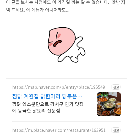
이 글을 보시는 시점에도 이 가격일 까는 알 수 없습니다. 맛난 저
녁 드세요. 이 메뉴가 아니더라도...
https://map.naver.com/p/entry/place/19554983
광고
25
찜닭 계원집 닭한마리 닭볶음탕
맛집
찜닭 입소문만으로 강서구 인기 맛집
에 등극한 닭요리 전문점
https://m.place.naver.com/restaurant/1639516
광고