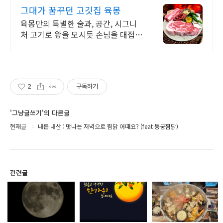
083
그대가 꿈꾸던 고깃집 육몽
육몽만의 특별한 술과, 공간, 시그니
처 고기로 왕을 모시듯 손님을 대접합
니다
2
구독하기
'그냥글쓰기'의 다른글
현재글
내돈 내산 : 맛나는 저녁으로 찜닭 어때요? (feat 동궁찜닭)
관련글