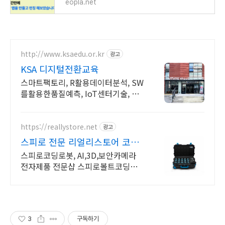
eopla.net
http://www.ksaedu.or.kr
광고
KSA 디지털전환교육
스마트팩토리, R활용데이터분석, SW
를활용한품질예측, IoT센터기술, 파
이썬활용
https://reallystore.net
광고
스피로 전문 리얼리스토어 코딩
교육을 쉽고 재밌게
스피로코딩로봇, AI,3D,보안카메라
전자제품 전문샵 스피로볼트코딩로
봇, 스피로볼트파워팩, 스피로미니등
스피로 전문몰
3
구독하기