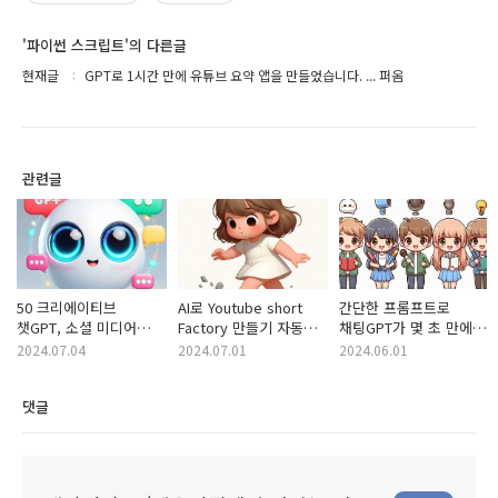
'파이썬 스크립트'의 다른글
현재글
GPT로 1시간 만에 유튜브 요약 앱을 만들었습니다. ... 퍼옴
관련글
50 크리에이티브
AI로 Youtube short
간단한 프롬프트로
챗GPT, 소셜 미디어
Factory 만들기 자동화
채팅GPT가 몇 초 만에
게임 고도화 프로모션 ...
혁신과 탐구의 여정 ...
할 수 있는 50가지
2024.07.04
2024.07.01
2024.06.01
퍼옴
퍼옴
놀라운 것들 ... 퍼옴
댓글