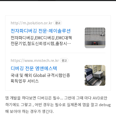
http://m.jsolution.or.kr
광고
전자파디버깅 전문-제이솔루션
전자파디버깅,EMC디버깅,EMC대책
전문기업,철도신뢰성시험,출장시험,
성능지표 EMC대책,EMI대책,방수디
버깅,IP디버깅,드론방수디버깅,성능
평가,CE,FCC
https://www.mnstech.re.kr
광고
디버깅 전문 엠앤에스텍
국내 및 해외 Global 규격시험인증
획득업무 서비스
앱 개발을 하다보면 디버깅은 필수... 그런데 그때 마다 AVD로만
하기에도 그렇고 , 어떤 경우는 필수로 실제폰에 앱을 깔고 debug
해 보아야 하는 경우가 생긴다.