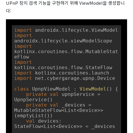
UPnP 장치 검색 기능을 구현하기 위해 ViewModel을 생성합니
다:
import
import
import
kotlinx.coroutines.flow.MutableStat
import
import
import
 net.cybergarage.upnp.Device

class
UpnpViewModel
 : 
ViewModel
() {

private
val
 upnpService = 
UpnpService()

private
val
 _devices = 
MutableStateFlow<List<Device>>
(emptyList())

val
 devices: 
StateFlow<List<Device>> = _devices
