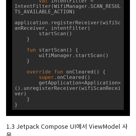
val
 intentFilter = 
IntentFilter(WifiManager.SCAN_RESUL
TS_AVAILABLE_ACTION)

application.registerReceiver(wifiSc
anReceiver, intentFilter)

        startScan()

    }

fun
startScan
()
 {

        wifiManager.startScan()

    }

override
fun
onCleared
()
 {

super
.onCleared()

        getApplication<Application>
().unregisterReceiver(wifiScanRecei
ver)

    }

}
1.3 Jetpack Compose UI에서 ViewModel 사
용