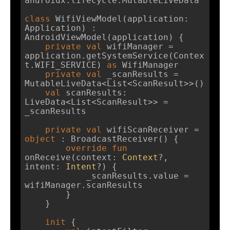
androidx.lifecycle.MutableLiveData

class
WifiViewModel
(application: 
Application) : 
AndroidViewModel(application) {

private
val
 wifiManager = 
application.getSystemService(Contex
t.WIFI_SERVICE) 
as
 WifiManager

private
val
 _scanResults = 
MutableLiveData<List<ScanResult>>()

val
 scanResults: 
LiveData<List<ScanResult>> = 
_scanResults

private
val
 wifiScanReceiver = 
object
 : BroadcastReceiver() {

override
fun
onReceive
(context: 
Context
?, 
intent: 
Intent
?)
 {

            _scanResults.value = 
wifiManager.scanResults

        }

    }

init
 {
