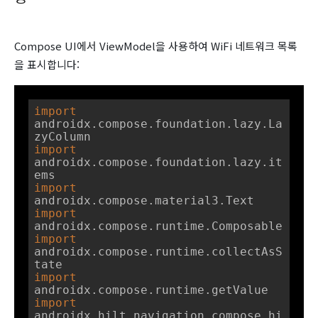
Compose UI에서 ViewModel을 사용하여 WiFi 네트워크 목록
을 표시합니다:
import
androidx.compose.foundation.lazy.La
import
androidx.compose.foundation.lazy.it
import
import
import
androidx.compose.runtime.collectAsS
import
import
androidx.hilt.navigation.compose.hi