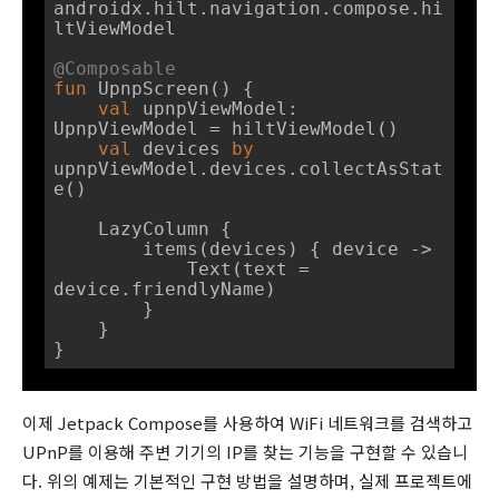
androidx.hilt.navigation.compose.hi
ltViewModel

@Composable
fun
UpnpScreen
()
 {

val
 upnpViewModel: 
UpnpViewModel = hiltViewModel()

val
 devices 
by
upnpViewModel.devices.collectAsStat
e()

    LazyColumn {

        items(devices) { device ->

            Text(text = 
device.friendlyName)

        }

    }

}
이제 Jetpack Compose를 사용하여 WiFi 네트워크를 검색하고
UPnP를 이용해 주변 기기의 IP를 찾는 기능을 구현할 수 있습니
다. 위의 예제는 기본적인 구현 방법을 설명하며, 실제 프로젝트에