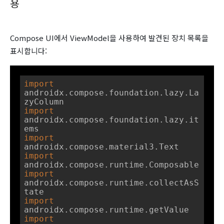
용
Compose UI에서 ViewModel을 사용하여 발견된 장치 목록을
표시합니다:
import
androidx.compose.foundation.lazy.La
import
androidx.compose.foundation.lazy.it
import
import
import
androidx.compose.runtime.collectAsS
import
import