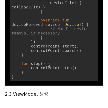
                device?.let { 
callback(it) }

            }

override
fun
deviceRemoved
(device: 
Device
?)
 {

// Handle device 
removal if necessary
            }

        })

        controlPoint.start()

        controlPoint.search()

    }

fun
stop
()
 {

        controlPoint.stop()

    }

}
2.3 ViewModel 생성