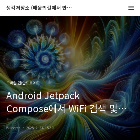
생각저장소 (배움의길에서 만나는 이야기)
모바일 앱(안드로이드)
Android Jetpack
Compose에서 WiFi 검색 및
UPnP를 이용한 주변기기 IP
Billcorea
2025. 2. 23. 15:30
찾기 ( AI 와 코딩해 보기 1번째)