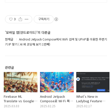
3
구독하기
'모바일 앱(안드로이드)'의 다른글
현재글
Android Jetpack Compose에서 WiFi 검색 및 UPnP를 이용한 주변기
기 IP 찾기 ( AI 와 코딩해 보기 1번째)
관련글
Firebase ML
Android Jetpack
What's New in
Translate vs Google
Compose로 Wi-Fi 목록
Ladybug Feature
Cloud Translate: 성능,
표시 및 연결, 비디오
Drop (레이디버그 기능
2025.03.03
2025.02.25
2025.02.17
기능, 비용 비교 및
정보 수신 앱 만들기 (AI
드롭의 새로운 기능) ...