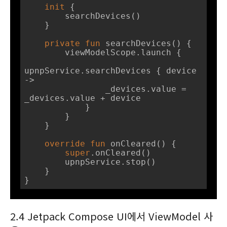
init
 {

        searchDevices()

    }

private
fun
searchDevices
()
 {

        viewModelScope.launch {

upnpService.searchDevices { device 
->

                _devices.value = 
_devices.value + device

            }

        }

    }

override
fun
onCleared
()
 {

super
.onCleared()

        upnpService.stop()

    }

}
2.4 Jetpack Compose UI에서 ViewModel 사