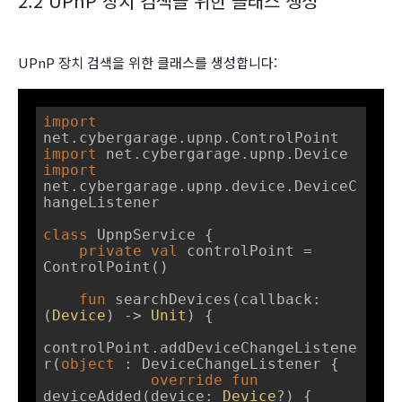
2.2 UPnP 장치 검색을 위한 클래스 생성
UPnP 장치 검색을 위한 클래스를 생성합니다:
import
import
import
net.cybergarage.upnp.device.DeviceC
hangeListener

class
UpnpService
{

private
val
 controlPoint = 
ControlPoint()

fun
searchDevices
(callback: 
(
Device
) -> 
Unit
)
 {

controlPoint.addDeviceChangeListene
r(
object
 : DeviceChangeListener {

override
fun
deviceAdded
(device: 
Device
?)
 {
