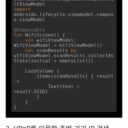
import
androidx.lifecycle.viewmodel.compos
e.viewModel

@Composable
fun
WifiScreen
()
 {

val
 wifiViewModel: 
WifiViewModel = hiltViewModel()

val
 scanResults 
by
wifiViewModel.scanResults.collectAs
State(initial = emptyList())

    LazyColumn {

        items(scanResults) { result 
->

            Text(text = 
result.SSID)

        }

    }

}