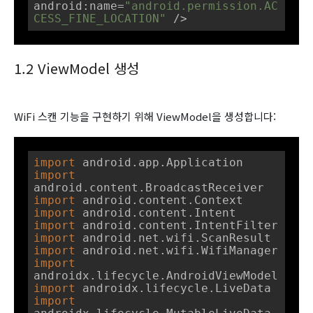
android:name=
"android.permission.AC
CESS_FINE_LOCATION"
 />
1.2 ViewModel 생성
WiFi 스캔 기능을 구현하기 위해 ViewModel을 생성합니다:
import
import
import
import
import
import
import
import
import
import