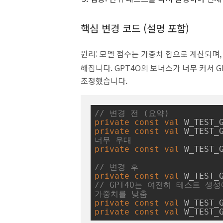
핵심 변경 코드 (설명 포함)
원리: 모델 점수는 가중치 합으로 계산되며,
해집니다. GPT4O의 보너스가 너무 커서 
조정했습니다.
// 변경 전 (요약)
private
const
val
 W_TEST_
private
const
val
 W_TEST_
너무 우대
private
const
val
 W_TEST_
// 변경 후
private
const
val
 W_TEST_
// GPT4O는 여전히 테스트 생성
가중치를 낮춤
private
const
val
 W_TEST_
private
const
val
 W_TEST_