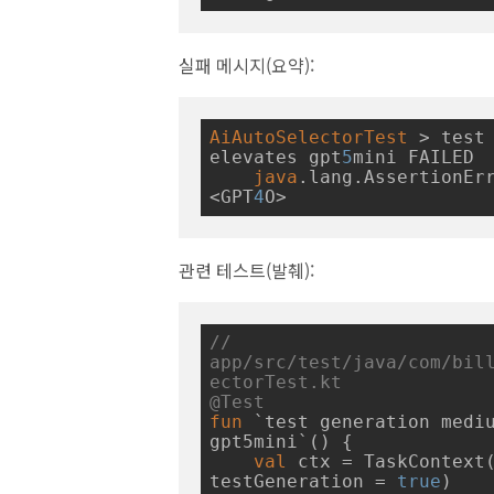
실패 메시지(요약):
AiAutoSelectorTest
 > test 
elevates gpt
5
mini FAILED

java
.lang.AssertionEr
<GPT
4
관련 테스트(발췌):
// 
app/src/test/java/com/bil
ectorTest.kt
@Test
fun
 `test generation mediu
gpt5mini`
()
 {

val
 ctx = TaskContext(
testGeneration = 
true
)
