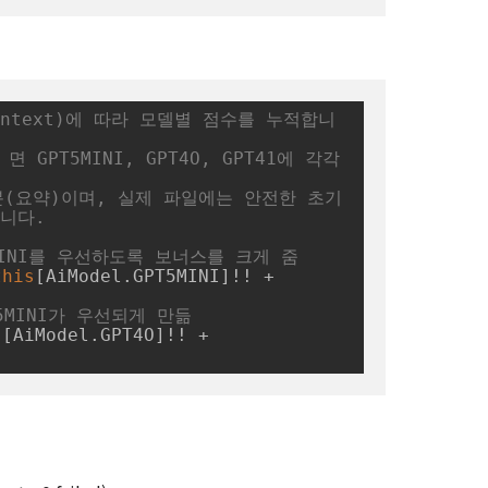
(context)에 따라 모델별 점수를 누적합니
e 면 GPT5MINI, GPT4O, GPT41에 각각 
분(요약)이며, 실제 파일에는 안전한 초기
니다.
MINI를 우선하도록 보너스를 크게 줌
this
[AiModel.GPT5MINI]!! + 
T5MINI가 우선되게 만듦
s
[AiModel.GPT4O]!! + 