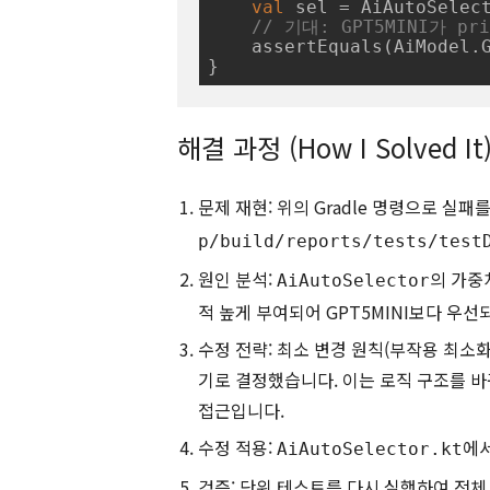
val
 sel = AiAutoSelect
// 기대: GPT5MINI가 pr
    assertEquals(AiModel.GPT5MINI, sel.primary)

해결 과정 (How I Solved It
문제 재현: 위의 Gradle 명령으로 실
p/build/reports/tests/test
원인 분석:
의 가중
AiAutoSelector
적 높게 부여되어 GPT5MINI보다 우선
수정 전략: 최소 변경 원칙(부작용 최소화)에
기로 결정했습니다. 이는 로직 구조를 
접근입니다.
수정 적용:
에
AiAutoSelector.kt
검증: 단위 테스트를 다시 실행하여 전체 