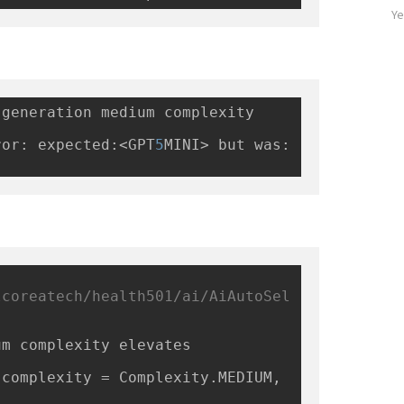
기
자
Ye
글
수
generation medium complexity 
ror: expected:<GPT
5
MINI> but was:
lcoreatech/health501/ai/AiAutoSel
m complexity elevates 
complexity = Complexity.MEDIUM, 