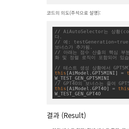
코드의 의도(주석으로 설명):
// AiAutoSelector는 상황
다.
// 예: testGeneration=tru
보너스가 추가됨.
// 아래는 점수 산출의 핵심 부
화 및 정렬 로직이 포함되어 있습
// 테스트 생성 상황에서 GPT5
this
[AiModel.GPT5MINI] = 
// GPT4O의 보너스는 줄여 GP
this
[AiModel.GPT4O] = 
thi
결과 (Result)