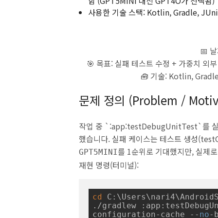
함 (GPT5MINI 대신 GPT4O가 선택됨)
사용한 기술 스택: Kotlin, Gradle, JUnit 
📅 날
🎯 목표: 실패 테스트 수정 + 가중치 외
🧰 기술: Kotlin, Grad
문제 정의 (Problem / Motiv
작업 중 `:app:testDebugUnitTest`를
했습니다. 실패 케이스는 테스트 생성(testGe
를 1순위로 기대했지만, 실제
GPT5MINI
재현 명령(터미널):
cd
 C:\Users\nari4\AndroidS
./gradlew :app:testDebugU
configuration-cache --
no
-