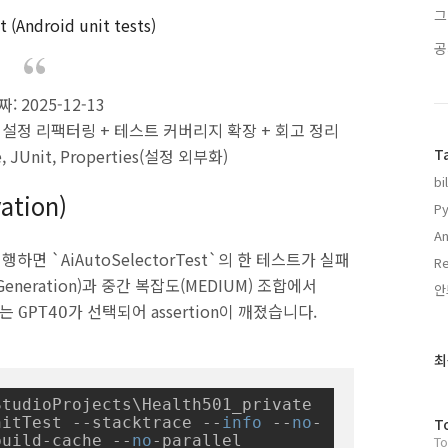
그
(Android unit tests)
공
짜: 2025-12-13
부 설정 리팩터링 + 테스트 커버리지 확장 + 회고 정리
T
le, JUnit, Properties(설정 외부화)
bi
ation)
Py
An
 실행하면 `AiAutoSelectorTest`의 한 테스트가 실패
Re
neration)과 중간 복잡도(MEDIUM) 조합에서
안
로는
가 선택되어 assertion이 깨졌습니다.
GPT4O
최
최
근
글
tudioProjects\Health501_private

과
방
nitTest --stacktrace --
info
 --
no
-
T
인
build-cache --
no
To
문