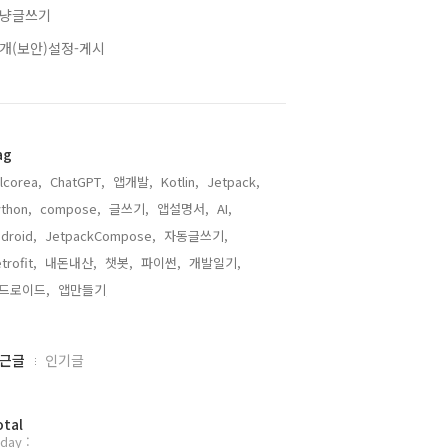
냥글쓰기
개(보안)설정-게시
ag
llcorea,
ChatGPT,
앱개발,
Kotlin,
Jetpack,
thon,
compose,
글쓰기,
앱설명서,
AI,
droid,
JetpackCompose,
자동글쓰기,
trofit,
내돈내산,
챗봇,
파이썬,
개발일기,
드로이드,
앱만들기,
근글
인기글
otal
day :