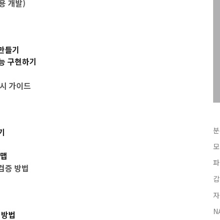
활용 개발)
 만들기
기능 구현하기
로
출시 가이드
분
기
모
드맵
파
 검증 방법
갑
자
N
 방법