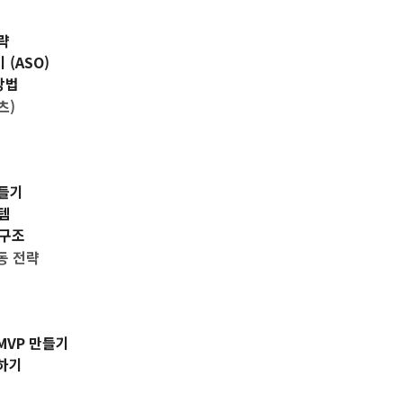
글
수
전략
(ASO)
방법
츠)
만들기
스템
 구조
동 전략
MVP 만들기
결하기