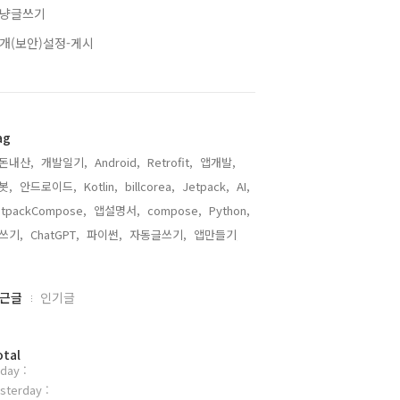
냥글쓰기
개(보안)설정-게시
ag
돈내산,
개발일기,
Android,
Retrofit,
앱개발,
봇,
안드로이드,
Kotlin,
billcorea,
Jetpack,
AI,
etpackCompose,
앱설명서,
compose,
Python,
쓰기,
ChatGPT,
파이썬,
자동글쓰기,
앱만들기,
근글
인기글
otal
day :
sterday :