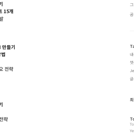
기
그
 15개
공
개발
T
UI 만들기
방법
내
챗
오 전략
J
글
최
최
기
근
글
과
 전략
방
T
인
To
문
기
자
Ye