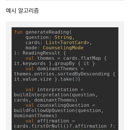
예시 알고리즘
fun
generateReading
(

    question: 
String
,

    cards: 
List
<
TarotCard
>,

    mode: 
CounselingMode
)
: ReadingResult {

val
 themes = cards.flatMap { 
it.keywords }.groupBy { it }

val
 dominantThemes = 
themes.entries.sortedByDescending { 
it.value.size }.take(
3
)

val
 interpretation = 
buildInterpretation(question, 
cards, dominantThemes)

val
 counselingQuestion = 
buildFollowUpQuestion(question, 
dominantThemes)

val
 affirmation = 
cards.firstOrNull()?.affirmation ?: 