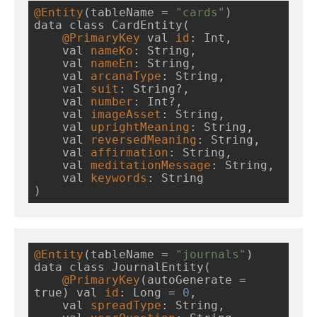
@Entity
(tableName = 
"cards"
)

data class CardEntity(

@PrimaryKey
 val 
id
: Int,

    val 
nameKo
: String,

    val 
nameEn
: String,

    val 
arcanaType
: String,

    val 
suit
: String?,

    val 
number
: Int?,

    val 
imageAsset
: String,

    val 
uprightMeaning
: String,

    val 
reversedMeaning
: String,

    val 
affirmation
: String,

    val 
meditationMessage
: String,

    val 
keywords
: String

)
@Entity
(tableName = 
"journals"
)

data class JournalEntity(

@PrimaryKey
(autoGenerate = 
true) val 
id
: Long = 
0
,

    val 
spreadType
: String,
