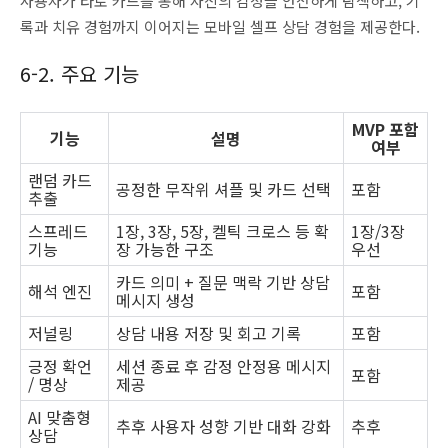
사용자가 타로 카드를 통해 자신의 감정을 안전하게 탐색하고, 기
록과 치유 경험까지 이어지는 모바일 셀프 상담 경험을 제공한다.
6-2. 주요 기능
MVP 포함
기능
설명
여부
랜덤 카드
공정한 무작위 셔플 및 카드 선택
포함
추출
스프레드
1장, 3장, 5장, 켈틱 크로스 등 확
1장/3장
기능
장 가능한 구조
우선
카드 의미 + 질문 맥락 기반 상담
해석 엔진
포함
메시지 생성
저널링
상담 내용 저장 및 회고 기록
포함
긍정 확언
세션 종료 후 감정 안정용 메시지
포함
/ 명상
제공
AI 맞춤형
추후 사용자 성향 기반 대화 강화
추후
상담