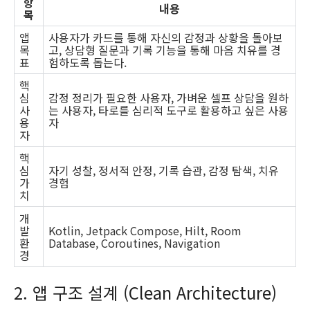
항
내용
목
앱
사용자가 카드를 통해 자신의 감정과 상황을 돌아보
목
고, 상담형 질문과 기록 기능을 통해 마음 치유를 경
표
험하도록 돕는다.
핵
심
감정 정리가 필요한 사용자, 가벼운 셀프 상담을 원하
사
는 사용자, 타로를 심리적 도구로 활용하고 싶은 사용
용
자
자
핵
심
자기 성찰, 정서적 안정, 기록 습관, 감정 탐색, 치유
가
경험
치
개
발
Kotlin, Jetpack Compose, Hilt, Room
환
Database, Coroutines, Navigation
경
2. 앱 구조 설계 (Clean Architecture)