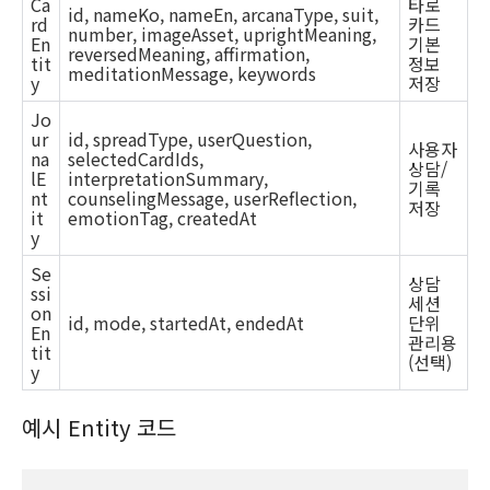
Ca
타로
id, nameKo, nameEn, arcanaType, suit,
rd
카드
number, imageAsset, uprightMeaning,
En
기본
reversedMeaning, affirmation,
tit
정보
meditationMessage, keywords
y
저장
Jo
ur
id, spreadType, userQuestion,
사용자
na
selectedCardIds,
상담/
lE
interpretationSummary,
기록
nt
counselingMessage, userReflection,
저장
it
emotionTag, createdAt
y
Se
상담
ssi
세션
on
id, mode, startedAt, endedAt
단위
En
관리용
tit
(선택)
y
예시 Entity 코드