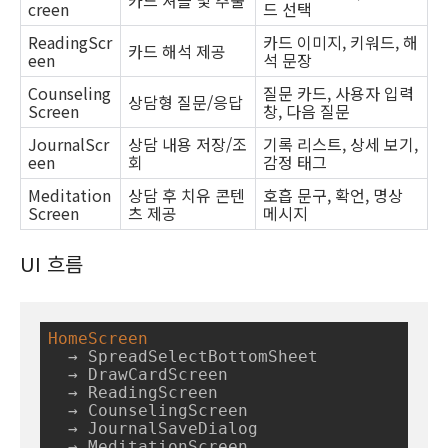
카드 셔플 및 추출
creen
드 선택
ReadingScr
카드 이미지, 키워드, 해
카드 해석 제공
een
석 문장
Counseling
질문 카드, 사용자 입력
상담형 질문/응답
Screen
창, 다음 질문
JournalScr
상담 내용 저장/조
기록 리스트, 상세 보기,
een
회
감정 태그
Meditation
상담 후 치유 콘텐
호흡 문구, 확언, 명상
Screen
츠 제공
메시지
UI 흐름
HomeScreen
  → SpreadSelectBottomSheet

  → DrawCardScreen

  → ReadingScreen

  → CounselingScreen

  → JournalSaveDialog

  → MeditationScreen