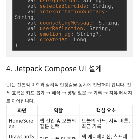
    val 
userQuestion
: String,

    val 
selectedCardIds
: String,

    val 
interpretationSummary
: 
String,

    val 
counselingMessage
: String,

    val 
userReflection
: String,

    val 
emotionTag
: String?,

    val 
createdAt
: Long

)
4. Jetpack Compose UI 설계
UI는 전통적 미학과 심리적 안정감을 동시에 전달해야 합니다. 전
체 흐름은
카드 뽑기 → 해석 → 상담 질문 → 기록 → 치유 메시지
로 이어집니다.
화면
역할
핵심 요소
HomeScre
앱 진입 및 오늘의
오늘의 카드, 시작 버튼,
en
질문 선택
최근 기록
DrawCardS
덱 애니메이션, 스프레