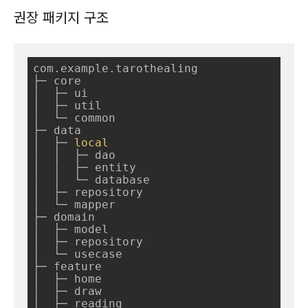
권장 패키지 구조
com.example.tarothealing

├─ core

│  ├─ ui

│  ├─ util

│  └─ common

├─ data

│  ├─ 
local
│  │  ├─ dao

│  │  ├─ entity

│  │  └─ database

│  ├─ repository

│  └─ mapper

├─ domain

│  ├─ model

│  ├─ repository

│  └─ usecase

├─ feature

│  ├─ home

│  ├─ draw

│  ├─ reading
