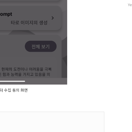
기
자
Ye
글
수
터 수집 동의 화면