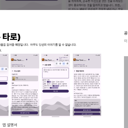
공
이 
앱 설명서