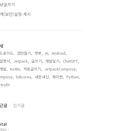
냥글쓰기
개(보안)설정-게시
ag
드로이드,
앱만들기,
챗봇,
AI,
Android,
설명서,
Jetpack,
글쓰기,
개발일기,
ChatGPT,
개발,
Kotlin,
자동글쓰기,
JetpackCompose,
ompose,
billcorea,
내돈내산,
파이썬,
Python,
trofit,
근글
인기글
otal
day :