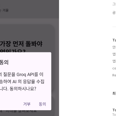
그
공
T
안
앱
앱
c
Re
최
최
근
글
과
방
T
인
To
문