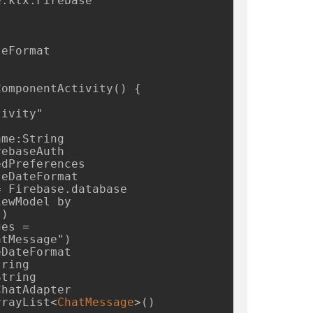
.ktx.Firebase

eFormat

omponentActivity() {

)

tMessage")

ArrayList
<
ChatMessage
>
()
