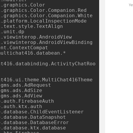
기
자
Ye
.graphics.Color

글
.graphics.Color.Companion.Red

수
.graphics.Color.Companion.White

.platform.LocalInspectionMode

.text.style.TextAlign

.unit.dp

.viewinterop.AndroidView

.viewinterop.AndroidViewBinding

nt.ContextCompat

ultichat416.databean.*

at416.databinding.ActivityChatRoo
t416.ui.theme.MultiChat416Theme

gms.ads.AdRequest

gms.ads.AdSize

gms.ads.AdView

.auth.FirebaseAuth

.auth.ktx.auth

.database.ChildEventListener

.database.DataSnapshot

.database.DatabaseError

.database.ktx.database
