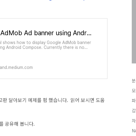
Add AdMob Ad banner using Android Compose
al shows how to display Google AdMob banner
ing Android Compose. Currently there is no
al doc about AdMob and Android…
sand.medium.com
분
모
게 광고판 달아보기 예제를 펌 했습니다. 읽어 보시면 도움
파
갑
자
를 공유해 봅니다.
N