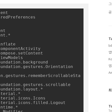
그
공
ent

redPreferences

nt

nt.*

T
nflate

bi
omponentActivity

앱
ompose.setContent

iewModels

Ko
undation.background

앱
undation.gestures.Orientation

An
on.gestures.rememberScrollableSta
undation.gestures.scrollable

undation.layout.*

최
최
terial.*

근
terial.icons.Icons

글
terial.icons.filled.Logout

과
방
T
ntime.*

인
To
문
.Modifier
