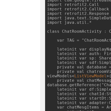
import com.google.firebase
import retrofit2.Call

import retrofit2.Callback

import retrofit2.Response

import java.text.SimpleDat
import java.util.*

class ChatRoomActivity : C
    var TAG = "ChatRoomActivity"

    lateinit var displayName:String

    lateinit var auth: FirebaseAuth

    lateinit var sp: SharedPreferences

    lateinit var sdf:SimpleDateFormat

    private val database = Firebase.database

    private val chatroomViewModel by 
viewModels
<
ListViewModel
>
(
    private val chatMessages = 
database.getReference("Cha
    lateinit var df:SimpleDateFormat

    lateinit var chatId:String

    lateinit var startDt:String

    lateinit var adapter:ChatAdapter

    var chatMesgItems = 