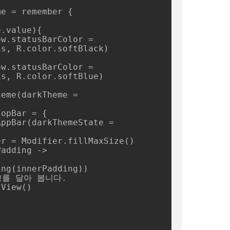
s, R.color.softBlack)

s, R.color.softBlue)

ng(innerPadding))
