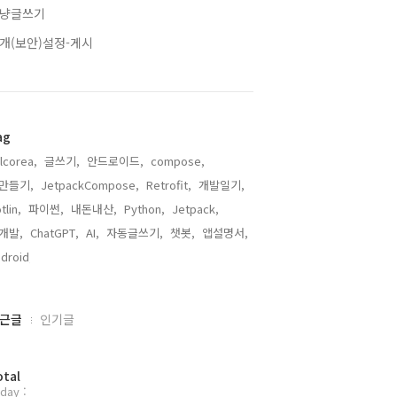
냥글쓰기
개(보안)설정-게시
ag
llcorea,
글쓰기,
안드로이드,
compose,
만들기,
JetpackCompose,
Retrofit,
개발일기,
tlin,
파이썬,
내돈내산,
Python,
Jetpack,
개발,
ChatGPT,
AI,
자동글쓰기,
챗봇,
앱설명서,
droid,
근글
인기글
otal
day :