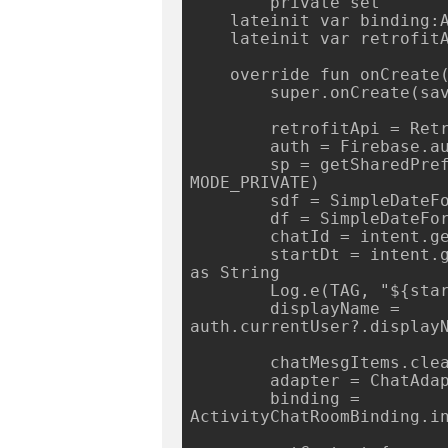
        private set

    lateinit var binding:ActivityChatRoomBinding

    lateinit var retrofitApi:RetrofitApi

    override fun onCreate(savedInstanceState: Bundle?) {

        super.onCreate(savedInstanceState)

        retrofitApi = RetrofitApi.create()

        auth = Firebase.auth

        sp = getSharedPreferences("MultiChat", 
MODE_PRIVATE)

        sdf = SimpleDateFormat("yyyyMMddHHmmss")

        df = SimpleDateFormat("yyyy-MM-dd HH:mm:ss")

        chatId = intent.getStringExtra("chatId") as String

        startDt = intent.getSerializableExtra("startDt") 
as String

        Log.e(TAG, "${startDt}")

        displayName = 
auth.currentUser?.displayN
        chatMesgItems.clear()

        adapter = ChatAdapter(chatMesgItems, displayName)

        binding = 
ActivityChatRoomBinding.in