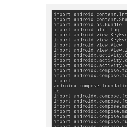
import android.content.Int
import android.content.Sha
import android.os.Bundle

import android.util.Log

import android.view.KeyEve
import android.view.KeyEve
import android.view.View

import android.view.View.i
import androidx.activity.C
import androidx.activity.c
import androidx.activity.v
import androidx.compose.fo
import androidx.compose.fo
import 
androidx.compose.foundati
te

import androidx.compose.fo
import androidx.compose.fo
import androidx.compose.ma
import androidx.compose.ma
import androidx.compose.ma
import androidx.compose.ru
import androidx.compose.ui