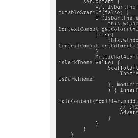
        setContent {

            val isDarkTheme = remember { 
mutableStateOf(false) }

            if(isDarkTheme.value){

                this.window.statusBarColor = 
ContextCompat.getColor(thi
            }else{

                this.window.statusBarColor = 
ContextCompat.getColor(thi
            }

            MultiChat416Theme(darkTheme = 
isDarkTheme.value) {

                Scaffold(topBar = {

                    ThemeAppBar(darkThemeState = 
isDarkTheme)

                }, modifier = Modifier.fillMaxSize()

                ) { innerPadding ->

mainContent(Modifier.paddi
                    // 광고를 달아 봅니다.

                    AdvertView()

                }

            }

        }

    }
