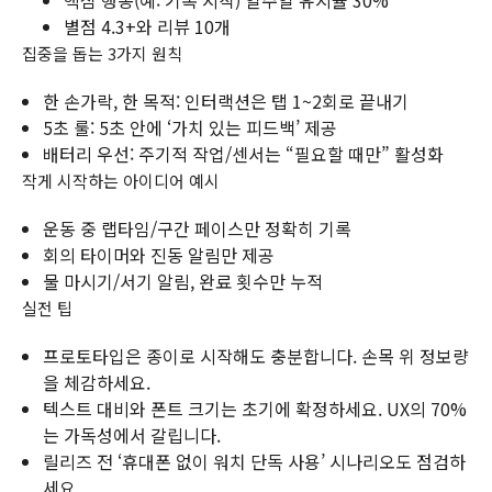
핵심 행동(예: 기록 시작) 일주일 유지율 30%
별점 4.3+와 리뷰 10개
집중을 돕는 3가지 원칙
한 손가락, 한 목적: 인터랙션은 탭 1~2회로 끝내기
5초 룰: 5초 안에 ‘가치 있는 피드백’ 제공
배터리 우선: 주기적 작업/센서는 “필요할 때만” 활성화
작게 시작하는 아이디어 예시
운동 중 랩타임/구간 페이스만 정확히 기록
회의 타이머와 진동 알림만 제공
물 마시기/서기 알림, 완료 횟수만 누적
실전 팁
프로토타입은 종이로 시작해도 충분합니다. 손목 위 정보량
을 체감하세요.
텍스트 대비와 폰트 크기는 초기에 확정하세요. UX의 70%
는 가독성에서 갈립니다.
릴리즈 전 ‘휴대폰 없이 워치 단독 사용’ 시나리오도 점검하
세요.