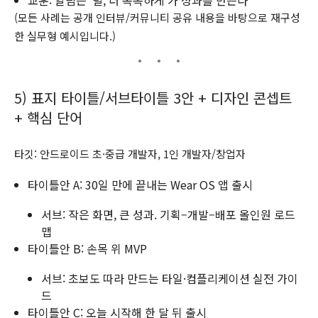
교훈: 알림은 ‘덜, 더 똑똑하게’가 성과를 만든다
(모든 사례는 공개 인터뷰/커뮤니티 공유 내용을 바탕으로 재구성
한 실무형 예시입니다.)
5) 표지 타이틀/서브타이틀 3안 + 디자인 콘셉트
+ 핵심 단어
타깃: 안드로이드 초·중급 개발자, 1인 개발자/창업자
타이틀안 A: 30일 만에 끝내는 Wear OS 앱 출시
서브: 작은 화면, 큰 성과. 기획–개발–배포 올인원 로드
맵
타이틀안 B: 손목 위 MVP
서브: 초보도 따라 만드는 타일·컴플리케이션 실전 가이
드
타이틀안 C: 오늘 시작해 한 달 뒤 출시