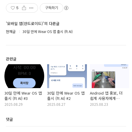
5
구독하기
'모바일 앱(안드로이드)'의 다른글
현재글
30일 만에 Wear OS 앱 출시 (ft AI)
관련글
30일 만에 Wear OS 앱
30일 만에 Wear OS 앱
Android 앱 홍보, 더
출시 (ft AI) #3
출시 (ft AI) #2
쉽게 사용자에게
다가가는 방법: 앱
2025.08.29
2025.08.27
2025.08.23
링크와 Play 스토어
공유! (ft 뤼튼의 이야기)
댓글