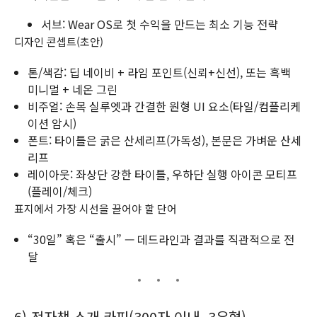
서브: Wear OS로 첫 수익을 만드는 최소 기능 전략
디자인 콘셉트(초안)
톤/색감: 딥 네이비 + 라임 포인트(신뢰+신선), 또는 흑백
미니멀 + 네온 그린
비주얼: 손목 실루엣과 간결한 원형 UI 요소(타일/컴플리케
이션 암시)
폰트: 타이틀은 굵은 산세리프(가독성), 본문은 가벼운 산세
리프
레이아웃: 좌상단 강한 타이틀, 우하단 실행 아이콘 모티프
(플레이/체크)
표지에서 가장 시선을 끌어야 할 단어
“30일” 혹은 “출시” — 데드라인과 결과를 직관적으로 전
달
6) 전자책 소개 카피(300자 이내, 3유형)