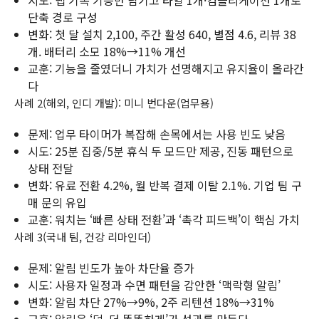
시도: 랩 기록 기능만 남기고 타일 1개·컴플리케이션 1개로
단축 경로 구성
변화: 첫 달 설치 2,100, 주간 활성 640, 별점 4.6, 리뷰 38
개. 배터리 소모 18%→11% 개선
교훈: 기능을 줄였더니 가치가 선명해지고 유지율이 올라간
다
사례 2(해외, 인디 개발): 미니 번다운(업무용)
문제: 업무 타이머가 복잡해 손목에서는 사용 빈도 낮음
시도: 25분 집중/5분 휴식 두 모드만 제공, 진동 패턴으로
상태 전달
변화: 유료 전환 4.2%, 월 반복 결제 이탈 2.1%. 기업 팀 구
매 문의 유입
교훈: 워치는 ‘빠른 상태 전환’과 ‘촉각 피드백’이 핵심 가치
사례 3(국내 팀, 건강 리마인더)
문제: 알림 빈도가 높아 차단율 증가
시도: 사용자 일정과 수면 패턴을 감안한 ‘맥락형 알림’
변화: 알림 차단 27%→9%, 2주 리텐션 18%→31%