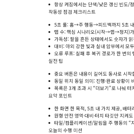
항상 켜짐에서는 단색/낮은 갱신 빈도/
작동성 점검 체크리스트
5초 룰: 홈→주 행동→피드백까지 5초 
탭 수: 핵심 시나리오(시작→랩→정지)가
가독성: 팔을 흔든 상태에서도 숫자가 
대비: 야외 강한 빛과 실내 암부에서 모
오류 루프: 실패 후 복귀 경로가 한 번의
실전 팁
중요 버튼은 내용이 길어도 동사로 시작합니
동일 위치 동일 의미: 진행·완료 상황이
목록은 3개 초과 시 “더보기”로 나눠 터
요약 포인트
한 화면 한 목적, 5초 내 가치 제공, 배
원형 안전 영역·대비·터치 타깃만 지켜도
타일/컴플리케이션/알림을 주 행동의 “
오늘의 수행 미션