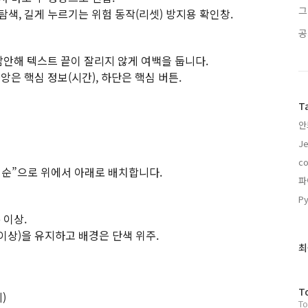
그
탐색, 길게 누르기는 위험 동작(리셋) 방지용 확인창.
공
 감안해 텍스트 끝이 잘리지 않게 여백을 둡니다.
 중앙은 핵심 정보(시간), 하단은 핵심 버튼.
T
안
J
c
도 순”으로 위에서 아래로 배치합니다.
파
Py
 이상.
1 이상)을 유지하고 배경은 단색 위주.
최
최
근
글
과
방
T
)
인
To
문