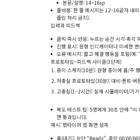
본문/설명: 14~16sp
줄바꿈: 한 줄 메시지는 12~16글자 
줄임 처리 금지).
입력과 피드백
클릭 즉시 반응: 누르는 순간 시각·촉각 
진행 표시: 원형 인디케이터나 미세한 
오류 메시지: 짧고 해결 행동을 포함(예: 
프로토타입–피드백 사이클(3단계)
종이 스케치(10분): 원형 종이에 홈/주 
저충실 프로토타입(30분): 대비·폰트·버
고충실(1~2시간): 실제 시뮬레이터/기
복도 테스트 팁: 5명에게 30초 안에 “
면 통과입니다.
예시: 랩타이머 앱 화면 설계
홈(대기): 상단 “Ready”, 중앙 00:00:0