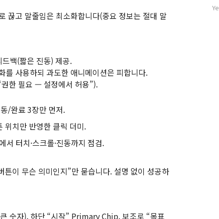
기
자
Ye
내외로 끊고 말줄임은 최소화합니다(중요 정보는 절대 말
글
수
피드백(짧은 진동) 제공.
변화를 사용하되 과도한 애니메이션은 피합니다.
“권한 필요 — 설정에서 허용”).
행동/완료 3장만 먼저.
튼 위치만 반영한 클릭 더미.
기에서 터치·스크롤·진동까지 점검.
이 버튼이 무슨 의미인지”만 묻습니다. 설명 없이 성공하
0(큰 숫자), 하단 “시작” Primary Chip. 보조로 “목표