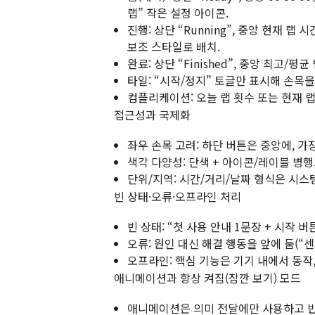
랩” 작은 설정 아이콘.
진행: 상단 “Running”, 중앙 현재 랩 시
보조 스타일로 배치.
완료: 상단 “Finished”, 중앙 최고/평균
타일: “시작/정지” 토글만 표시해 손목
컴플리케이션: 오늘 랩 횟수 또는 현재 랩
접근성과 국제화
좌우 손목 고려: 하단 버튼은 중앙에, 가
색각 다양성: 단색 + 아이콘/레이블 병행
단위/지역: 시간/거리/날짜 형식은 시스
빈 상태·오류·오프라인 처리
빈 상태: “첫 사용 안내 1문장 + 시작 
오류: 원인 대신 해결 행동을 앞에 둠(“센
오프라인: 핵심 기능은 기기 내에서 동작,
애니메이션과 항상 켜짐(잠깐 보기) 모드
애니메이션은 의미 전달에만 사용하고 반