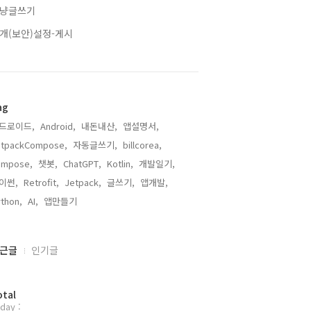
냥글쓰기
개(보안)설정-게시
ag
드로이드,
Android,
내돈내산,
앱설명서,
etpackCompose,
자동글쓰기,
billcorea,
ompose,
챗봇,
ChatGPT,
Kotlin,
개발일기,
이썬,
Retrofit,
Jetpack,
글쓰기,
앱개발,
thon,
AI,
앱만들기,
근글
인기글
otal
day :