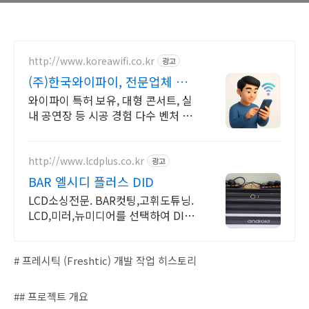
http://www.koreawifi.co.kr
광고
(주)한국와이파이, 전문업체 설
계및구축
와이파이 특허 보유, 대형 콘서트, 실
내 공연장 등 시공 경험 다수 벤처 기
업 어디서나 끊김없이! 와이파이특허
보유, 다양한 시공경험을 가진 전문성
있는 기업
http://www.lcdplus.co.kr
광고
BAR 엘시디 플러스 DID
LCD소싱전문. BAR컷팅,고휘도튜닝.
LCD,미러,뉴미디어를 선택하여 DID
제작
# 프레시틱 (Freshtic) 개발 작업 히스토리
## 프로젝트 개요