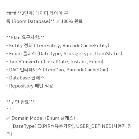
#### **2단계: 데이터 레이어 구
축 (Room Database)** ✅ 100% 완료
**Plan 요구사항:**
- Entity 정의 (ItemEntity, BarcodeCacheEntity)
- Enum 클래스 (DateType, StorageType, ItemStatus)
- TypeConverter (LocalDate, Instant, Enum)
- DAO 인터페이스 (ItemDao, BarcodeCacheDao)
- Database 클래스
- Repository 패턴 적용
**구현 완료:**
```
✅ Domain Model (Enum 클래스)
- DateType: EXPIRY(유통기한), USER_DEFINED(사용자 정
의)