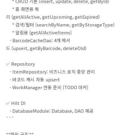
* CRUD 기본 (insert, update, delete, getById)
* 홈 화면용 쿼
리 (getAllActive, getUpcoming, getExpired)
* 검색/필터 (searchByName, getByStorageType)
* 알림용 (getAllActiveItems)
- BarcodeCacheDao: 4개 메서
드 (upsert, getByBarcode, deleteOld)
✅ Repository
- ItemRepository: 비즈니스 로직 중앙 관리
- 바코드 캐시 자동 upsert
- WorkManager 연동 준비 (TODO 마커)
✅ Hilt DI
- DatabaseModule: Database, DAO 제공
```
**파일 구조:**