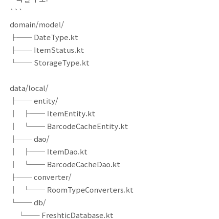
```
domain/model/
├── DateType.kt
├── ItemStatus.kt
└── StorageType.kt
data/local/
├── entity/
│ ├── ItemEntity.kt
│ └── BarcodeCacheEntity.kt
├── dao/
│ ├── ItemDao.kt
│ └── BarcodeCacheDao.kt
├── converter/
│ └── RoomTypeConverters.kt
└── db/
└── FreshticDatabase.kt