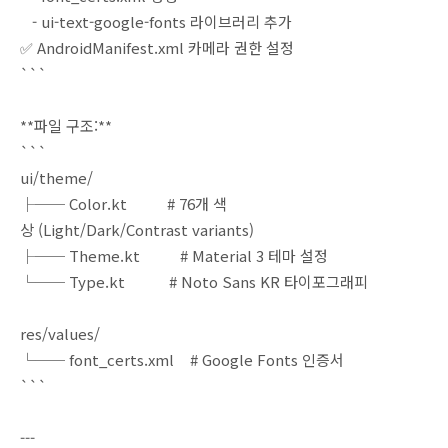
- ui-text-google-fonts 라이브러리 추가
✅ AndroidManifest.xml 카메라 권한 설정
```
**파일 구조:**
```
ui/theme/
├── Color.kt # 76개 색
상 (Light/Dark/Contrast variants)
├── Theme.kt # Material 3 테마 설정
└── Type.kt # Noto Sans KR 타이포그래피
res/values/
└── font_certs.xml # Google Fonts 인증서
```
---