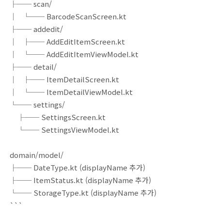
├── scan/
│ └── BarcodeScanScreen.kt
├── addedit/
│ ├── AddEditItemScreen.kt
│ └── AddEditItemViewModel.kt
├── detail/
│ ├── ItemDetailScreen.kt
│ └── ItemDetailViewModel.kt
└── settings/
├── SettingsScreen.kt
└── SettingsViewModel.kt
domain/model/
├── DateType.kt (displayName 추가)
├── ItemStatus.kt (displayName 추가)
└── StorageType.kt (displayName 추가)
```