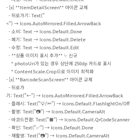
- [x] **ItemDetailScreen** 아이콘 교체
- 뒤로가기: Text("
<") → Icons.AutoMirrored.Filled.ArrowBack
- 소비: Text → Icons.Default.Done
- 폐기: Text → Icons.Default.Delete
- 수정: Text → Icons.Default.Edit
- **상품 이미지 표시 추가** ✨ 신규
* photoUri가 있는 경우 상단에 250dp 카드로 표시
* ContentScale.Crop으로 이미지 최적화
- [x] **BarcodeScanScreen** 아이콘 교체
- 뒤로가
기: Text("←") → Icons.AutoMirrored.Filled.ArrowBack
- 플래시: Text("💡/🔦") → Icons.Default.FlashlightOn/Off
- 촬영: Text("📷") → Icons.Default.CameraAlt
- 바코드전환: Text("🔲") → Icons.Default.QrCodeScanner
- 확인: Text("✅") → Icons.Default.Done
- 재촬영: Text("📷") → Icons.Default.CameraAlt