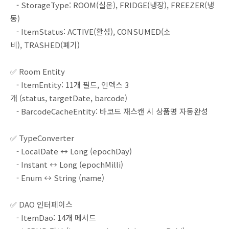
- StorageType: ROOM(실온), FRIDGE(냉장), FREEZER(냉
동)
- ItemStatus: ACTIVE(활성), CONSUMED(소
비), TRASHED(폐기)
✅ Room Entity
- ItemEntity: 11개 필드, 인덱스 3
개 (status, targetDate, barcode)
- BarcodeCacheEntity: 바코드 재스캔 시 상품명 자동완성
✅ TypeConverter
- LocalDate ↔ Long (epochDay)
- Instant ↔ Long (epochMilli)
- Enum ↔ String (name)
✅ DAO 인터페이스
- ItemDao: 14개 메서드