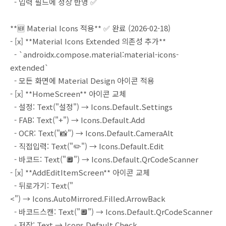
- 입력 필드에 정상 반영 ✅
**🆕 Material Icons 적용** ✅ 완료 (2026-02-18)
- [x] **Material Icons Extended 의존성 추가**
- `androidx.compose.material:material-icons-
extended`
- 모든 화면에 Material Design 아이콘 적용
- [x] **HomeScreen** 아이콘 교체
- 설정: Text("설정") → Icons.Default.Settings
- FAB: Text("+") → Icons.Default.Add
- OCR: Text("📸") → Icons.Default.CameraAlt
- 직접입력: Text("✏️") → Icons.Default.Edit
- 바코드: Text("🔲") → Icons.Default.QrCodeScanner
- [x] **AddEditItemScreen** 아이콘 교체
- 뒤로가기: Text("
<") → Icons.AutoMirrored.Filled.ArrowBack
- 바코드스캔: Text("🔲") → Icons.Default.QrCodeScanner
- 저장: Text → Icons.Default.Check