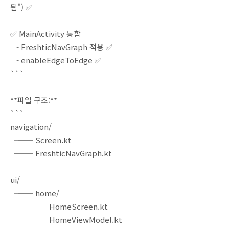
됨") ✅
✅ MainActivity 통합
- FreshticNavGraph 적용 ✅
- enableEdgeToEdge ✅
```
**파일 구조:**
```
navigation/
├── Screen.kt
└── FreshticNavGraph.kt
ui/
├── home/
│ ├── HomeScreen.kt
│ └── HomeViewModel.kt