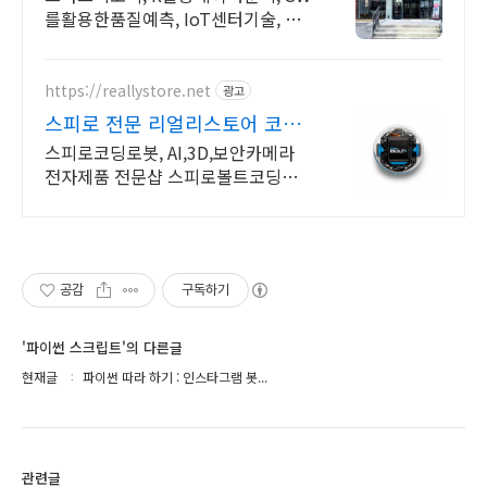
를활용한품질예측, IoT센터기술, 파
이썬활용
https://reallystore.net
광고
스피로 전문 리얼리스토어 코딩
교육을 쉽고 재밌게
스피로코딩로봇, AI,3D,보안카메라
전자제품 전문샵 스피로볼트코딩로
봇, 스피로볼트파워팩, 스피로미니등
스피로 전문몰
공감
구독하기
'파이썬 스크립트'의 다른글
현재글
파이썬 따라 하기 : 인스타그램 봇...
관련글