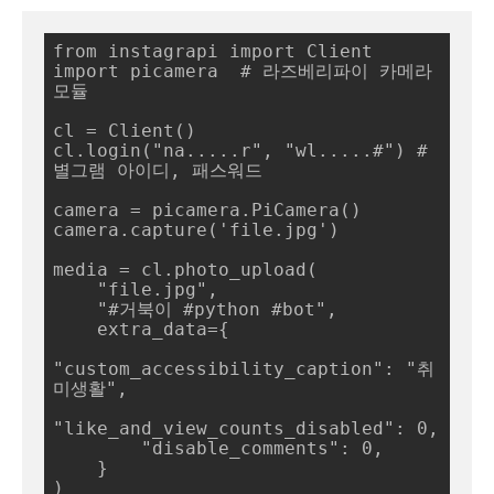
from instagrapi import Client

import picamera  # 라즈베리파이 카메라 
모듈

cl = Client()

cl.login("na.....r", "wl.....#") # 
별그램 아이디, 패스워드 

camera = picamera.PiCamera()

camera.capture('file.jpg')

media = cl.photo_upload(

    "file.jpg",

    "#거북이 #python #bot",

    extra_data={

"custom_accessibility_caption": "취
미생활",

"like_and_view_counts_disabled": 0,

        "disable_comments": 0,

    }

)
