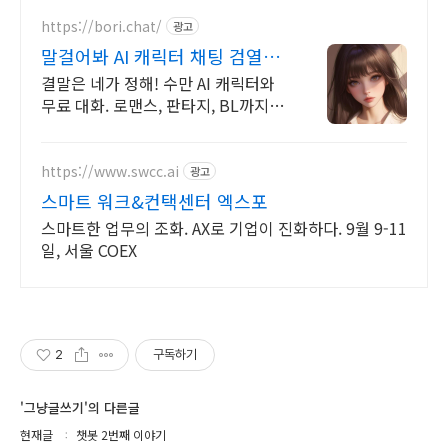
https://bori.chat/
광고
말걸어봐 AI 캐릭터 채팅 검열없
는 자유대화
결말은 네가 정해! 수만 AI 캐릭터와
무료 대화. 로맨스, 판타지, BL까지.
크리에이터를 위한 통큰 리워드 지급!
https://www.swcc.ai
광고
스마트 워크&컨택센터 엑스포
스마트한 업무의 조화. AX로 기업이 진화하다. 9월 9-11
일, 서울 COEX
2
구독하기
'그냥글쓰기'의 다른글
현재글
챗봇 2번째 이야기