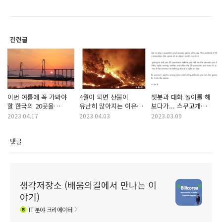
관련글
이번 여름에 꼭 가봐야
4월이 되면 산불이
챗봇과 대화 놀이를 해
할 한국의 20곳을
유난히 많아지는 이유
보다가... 스무고개
소개합니다.
20가지.
놀이를 챗봇이 알까요?
2023.04.17
2023.04.03
2023.03.09
댓글
생각저장소 (배움의길에서 만나는 이
야기)
IT
분야 크리에이터