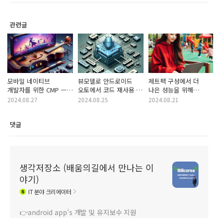
관련글
모바일 네이티브
뷰모델로 안드로이드
제트팩 구성에서 더
개발자를 위한 CMP —
오토에서 코드 재사용 ...
나은 성능을 위해
부분. 4: 항해 ... 퍼옴
퍼옴
재구성 최적화 ... 퍼옴
2024.08.27
2024.08.25
2024.08.21
댓글
생각저장소 (배움의길에서 만나는 이
야기)
IT
분야 크리에이터
👉android app's 개발 및 유지보수 지원