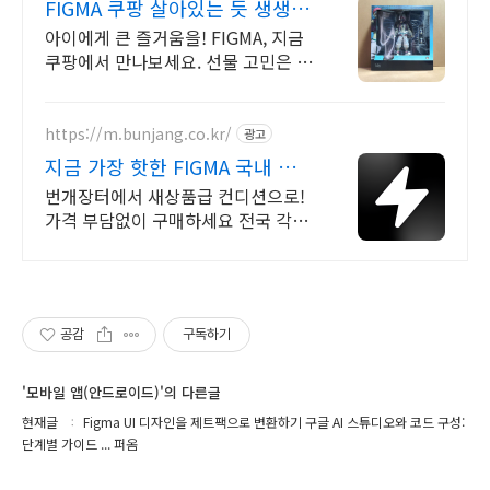
FIGMA 쿠팡 살아있는 듯 생생
한 디테일
아이에게 큰 즐거움을! FIGMA, 지금
쿠팡에서 만나보세요. 선물 고민은 이
제 그만, 와우회원 무료배송으로 아이
마음을 사로잡으세요!
https://m.bunjang.co.kr/
광고
지금 가장 핫한 FIGMA 국내 최
대 브랜드 중고거래
번개장터에서 새상품급 컨디션으로!
가격 부담없이 구매하세요 전국 각지
에서 올라오는 전국구 최다 상품 매일
10만 개 이상의 신규 상품 업로드
공감
구독하기
'모바일 앱(안드로이드)'의 다른글
현재글
Figma UI 디자인을 제트팩으로 변환하기 구글 AI 스튜디오와 코드 구성:
단계별 가이드 ... 퍼옴