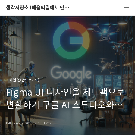
생각저장소 (배움의길에서 만나는 이야기)
모바일 앱(안드로이드)
Figma UI 디자인을 제트팩으로
변환하기 구글 AI 스튜디오와
코드 구성: 단계별 가이드 ... 퍼옴
Billcorea
2024. 8. 23. 15:37