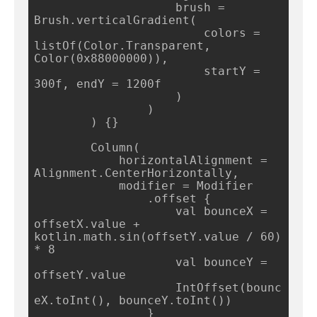
                    brush = 
Brush.verticalGradient(

                        colors = 
listOf(Color.Transparent, 
Color(0x88000000)),

                        startY = 
300f, endY = 1200f

                    )

                )

        ) {}

        Column(

            horizontalAlignment = 
Alignment.CenterHorizontally,

            modifier = Modifier

                .offset {

                    val bounceX = 
offsetX.value + 
kotlin.math.sin(offsetY.value / 60) 
* 8

                    val bounceY = 
offsetY.value

                    IntOffset(bounc
eX.toInt(), bounceY.toInt())

                }
