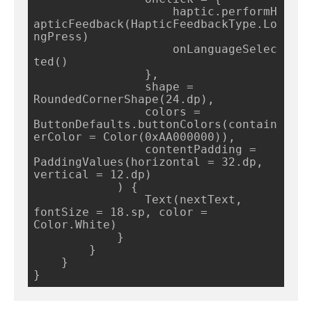
                    haptic.performH
apticFeedback(HapticFeedbackType.Lo
ngPress)

                    onLanguageSelec
ted()

                },

                shape = 
RoundedCornerShape(24.dp),

                colors = 
ButtonDefaults.buttonColors(contain
erColor = Color(0xAA000000)),

                contentPadding = 
PaddingValues(horizontal = 32.dp, 
vertical = 12.dp)

            ) {

                Text(nextText, 
fontSize = 18.sp, color = 
Color.White)

            }

        }

    }

}