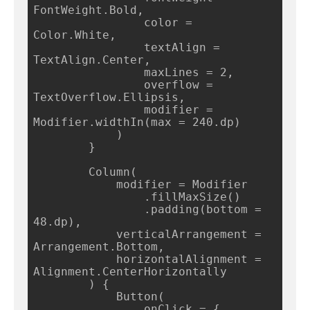
FontWeight.Bold,

                color = 
Color.White,

                textAlign = 
TextAlign.Center,

                maxLines = 2,

                overflow = 
TextOverflow.Ellipsis,

                modifier = 
Modifier.widthIn(max = 240.dp)

            )

        }

        Column(

            modifier = Modifier

                .fillMaxSize()

                .padding(bottom = 
48.dp),

            verticalArrangement = 
Arrangement.Bottom,

            horizontalAlignment = 
Alignment.CenterHorizontally

        ) {

            Button(

                onClick = {
