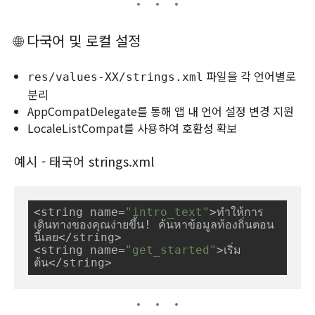
🌐 다국어 및 로컬 설정
파일을 각 언어별로
res/values-XX/strings.xml
분리
AppCompatDelegate를 통해 앱 내 언어 설정 변경 지원
LocaleListCompat를 사용하여 호환성 확보
예시 - 태국어 strings.xml
<string name=
"intro_text"
>ทำให้การ
เดินทางของคุณง่ายขึ้น! ค้นหาข้อมูลท้องถิ่นตอน
นี้เลย</string>

<string name=
"get_started"
>เริ่ม