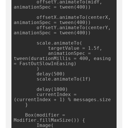
        offsetY.animateTo(midY, 
animationSpec = tween(400))

        offsetX.animateTo(centerX, 
animationSpec = tween(400))

        offsetY.animateTo(centerY, 
animationSpec = tween(400))

        scale.animateTo(

            targetValue = 1.5f,

            animationSpec = 
tween(durationMillis = 400, easing 
= FastOutSlowInEasing)

        )

        delay(500)

        scale.animateTo(1f)

        delay(1000)

        currentIndex = 
(currentIndex + 1) % messages.size

    }

    Box(modifier = 
Modifier.fillMaxSize()) {

        Image(
