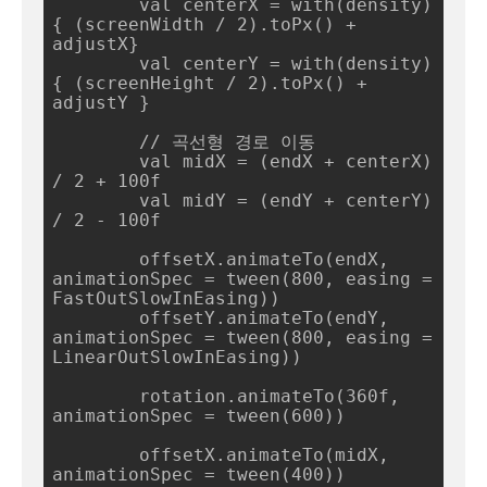
        val centerX = with(density) 
{ (screenWidth / 2).toPx() + 
adjustX}

        val centerY = with(density) 
{ (screenHeight / 2).toPx() + 
adjustY }

        // 곡선형 경로 이동

        val midX = (endX + centerX) 
/ 2 + 100f

        val midY = (endY + centerY) 
/ 2 - 100f

        offsetX.animateTo(endX, 
animationSpec = tween(800, easing = 
FastOutSlowInEasing))

        offsetY.animateTo(endY, 
animationSpec = tween(800, easing = 
LinearOutSlowInEasing))

        rotation.animateTo(360f, 
animationSpec = tween(600))

        offsetX.animateTo(midX, 
animationSpec = tween(400))
