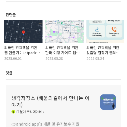
관련글
외국인 관광객을 위한
외국인 관광객을 위한
외국인 관광객을 위한
앱 만들기 : Jetpack
한국 여행 가이드 앱
맞춤형 길찾기 앱의
Compose에서 Google
개발 일지 - 위치 권한과
초기 화면은?
2025.06.01
2025.05.28
2025.05.24
Maps로 실시간 위치
구글맵 화면 구현
추적 및 야간 모드
(Jetpack Compose +
댓글
적용하기
Hilt)
생각저장소 (배움의길에서 만나는 이
야기)
IT
분야 크리에이터
👉android app's 개발 및 유지보수 지원