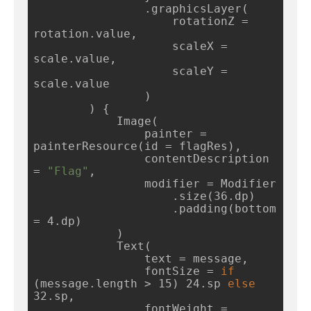
                .graphicsLayer(

                    rotationZ = 
rotation.value,

                    scaleX = 
scale.value,

                    scaleY = 
scale.value

                )

        ) {

            Image(

                painter = 
painterResource(id = flagRes),

                contentDescription 
= 
"Flag"
,

                modifier = Modifier

                    .size(36.dp)

                    .padding(bottom 
= 4.dp)

            )

            Text(

                text = message,

                fontSize = 
if
(message.length > 15) 24.sp 
else
32.sp,

                fontWeight = 