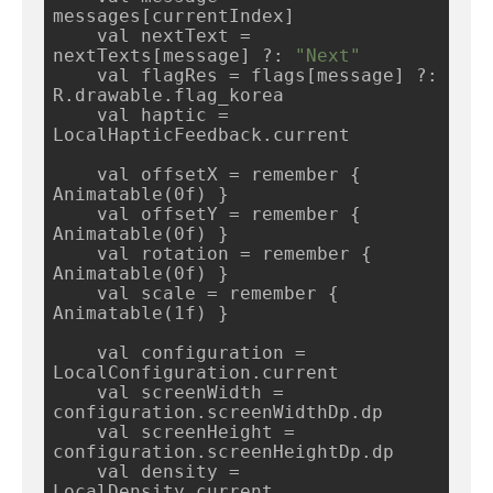
messages[currentIndex]

    val nextText = 
nextTexts[message] ?: 
"Next"
    val flagRes = flags[message] ?: 
R.drawable.flag_korea

    val haptic = 
LocalHapticFeedback.current

    val offsetX = remember { 
Animatable(0f) }

    val offsetY = remember { 
Animatable(0f) }

    val rotation = remember { 
Animatable(0f) }

    val scale = remember { 
Animatable(1f) }

    val configuration = 
LocalConfiguration.current

    val screenWidth = 
configuration.screenWidthDp.dp

    val screenHeight = 
configuration.screenHeightDp.dp

    val density = 
LocalDensity.current
