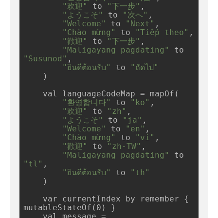
"欢迎"
 to 
"下一步"
,

"ようこそ"
 to 
"次へ"
,

"Welcome"
 to 
"Next"
,

"Chào mừng"
 to 
"Tiếp theo"
,

"歡迎"
 to 
"下一步"
,

"Maligayang pagdating"
 to 
"Susunod"
,

"ยินดีต้อนรับ"
 to 
"ถัดไป"
    )

    val languageCodeMap = mapOf(

"환영합니다"
 to 
"ko"
,

"欢迎"
 to 
"zh"
,

"ようこそ"
 to 
"ja"
,

"Welcome"
 to 
"en"
,

"Chào mừng"
 to 
"vi"
,

"歡迎"
 to 
"zh-TW"
,

"Maligayang pagdating"
 to 
"tl"
,

"ยินดีต้อนรับ"
 to 
"th"
    )

    var currentIndex by remember { 
mutableStateOf(0) }

    val message = 