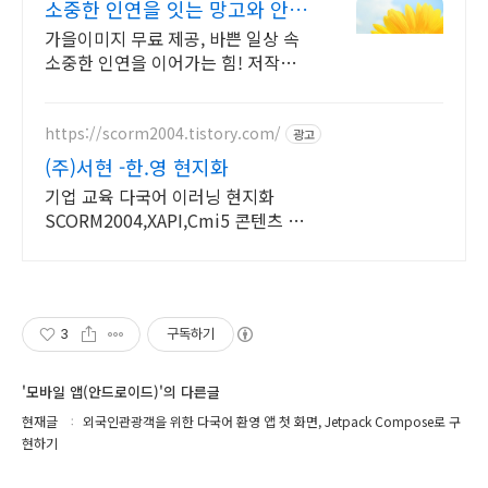
소중한 인연을 잇는 망고와 안부
인사 무료이미지 다운
가을이미지 무료 제공, 바쁜 일상 속
소중한 인연을 이어가는 힘! 저작권
걱정없이 안부인사에 특화된 무료이
미지 다운로드, 간편하게 응용가능!
https://scorm2004.tistory.com/
광고
(주)서현 -한.영 현지화
기업 교육 다국어 이러닝 현지화
SCORM2004,XAPI,Cmi5 콘텐츠 개
발
3
구독하기
'모바일 앱(안드로이드)'의 다른글
현재글
외국인관광객을 위한 다국어 환영 앱 첫 화면, Jetpack Compose로 구
현하기