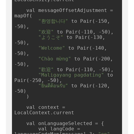
    val messageOffsetAdjustment = 
mapOf(

"환영합니다"
 to Pair(-150, 
-50),

"欢迎"
 to Pair(-110, -50),

"ようこそ"
 to Pair(-130, 
-50),

"Welcome"
 to Pair(-140, 
-50),

"Chào mừng"
 to Pair(-200, 
-50),

"歡迎"
 to Pair(-110, -50),

"Maligayang pagdating"
 to 
Pair(-250, -50),

"ยินดีต้อนรับ"
 to Pair(-120, 
-50)

    )

    val context = 
LocalContext.current

    val onLanguageSelected = {

        val langCode = 