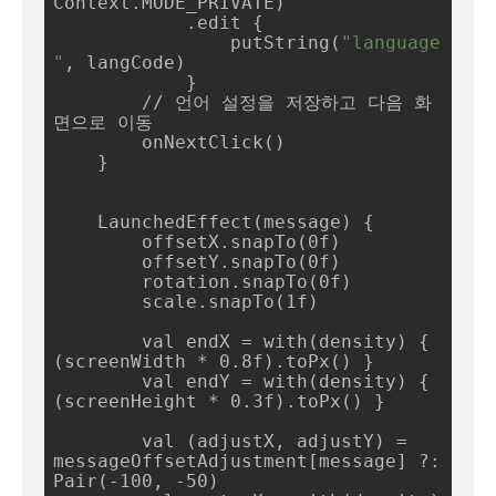
Context.MODE_PRIVATE)

            .edit {

                putString(
"language
"
, langCode)

            }

        // 언어 설정을 저장하고 다음 화
면으로 이동

        onNextClick()

    }

    LaunchedEffect(message) {

        offsetX.snapTo(0f)

        offsetY.snapTo(0f)

        rotation.snapTo(0f)

        scale.snapTo(1f)

        val endX = with(density) { 
(screenWidth * 0.8f).toPx() }

        val endY = with(density) { 
(screenHeight * 0.3f).toPx() }

        val (adjustX, adjustY) = 
messageOffsetAdjustment[message] ?: 
Pair(-100, -50)
