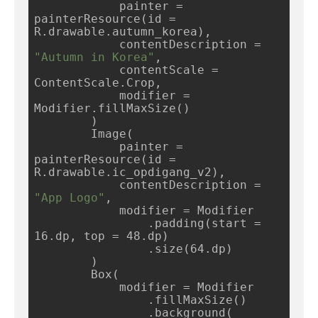
            painter = 
painterResource(id = 
R.drawable.autumn_korea),

            contentDescription = 
"Autumn in Korea"
,

            contentScale = 
ContentScale.Crop,

            modifier = 
Modifier.fillMaxSize()

        )

        Image(

            painter = 
painterResource(id = 
R.drawable.ic_opdigang_v2),

            contentDescription = 
"App Logo"
,

            modifier = Modifier

                .padding(start = 
16.dp, top = 48.dp)

                .size(64.dp)

        )

        Box(

            modifier = Modifier

                .fillMaxSize()

                .background(
