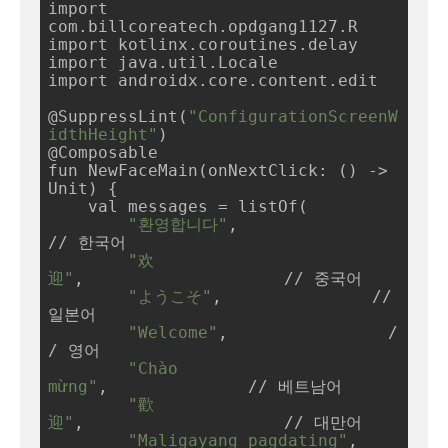
import 
com.billcoreatech.opdgang1127.R

import kotlinx.coroutines.delay

import java.util.Locale

import androidx.core.content.edit

@SuppressLint(
"ConfigurationScreenW
idthHeight"
)

@Composable

fun NewFaceMain(onNextClick: () -> 
Unit) {

    val messages = listOf(

"환영합니다"
,               
// 한국어

"欢
迎"
,                    // 중국어

"ようこそ"
,               // 
일본어

"Welcome"
,                /
/ 영어

"Chào 
mừng"
,              // 베트남어

"歡
迎"
,                    // 대만어

"Maligayang pagdating"
,   