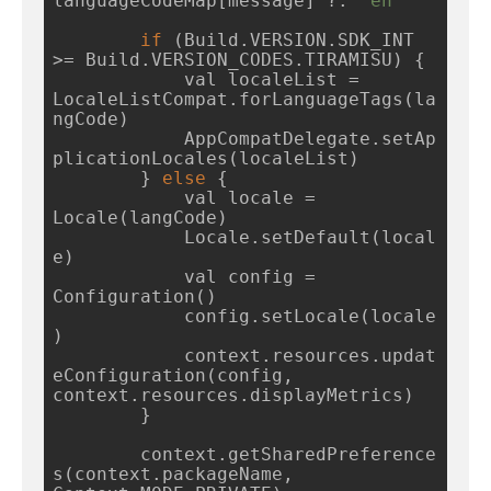
languageCodeMap[message] ?: 
"en"
if
 (Build.VERSION.SDK_INT 
>= Build.VERSION_CODES.TIRAMISU) {

            val localeList = 
LocaleListCompat.forLanguageTags(la
ngCode)

            AppCompatDelegate.setAp
plicationLocales(localeList)

        } 
else
 {

            val locale = 
Locale(langCode)

            Locale.setDefault(local
e)

            val config = 
Configuration()

            config.setLocale(locale
)

            context.resources.updat
eConfiguration(config, 
context.resources.displayMetrics)

        }

        context.getSharedPreference
s(context.packageName, 