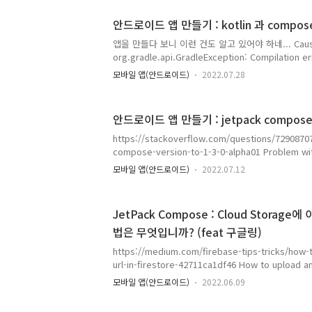
하다. navigation 은 원래 이분이 작성한 것은 아닌 
안드로이드 앱 만들기 : kotlin 과 compo
앱을 만들다 보니 이런 건도 알고 있어야 하네... Cause
org.gradle.api.GradleException: Compilation er
details 이 메시지를 보기 전에 지나가버린 메시지 
모바일 앱(안드로이드)
2022.07.28
않는 경우가 있다. 그래서 빌드창을 위아래로 드래그
알 수가 없고, 구글링을 해도 딱히 맞는 오류 대처 방
서 다시 빌드를 하면서 메시지들이 넘어가지 않도록 
안드로이드 앱 만들기 : jetpack compos
지 앞에서 로그의 자세히 보라고 했으니 잘 찾아 보
만, 영어가 짧은 개발자는 마지막 메시지를 그냥 구글
https://stackoverflow.com/questions/7290870
다. ㅋㅋ~ 그래서 찾은 상세 메시지에는 kot..
compose-version-to-1-3-0-alpha01 Problem w
version to 1.3.0-alpha01 I have an Android Stu
모바일 앱(안드로이드)
2022.07.12
fine when I'm using Kotlin version 1.6.21 and 
rc01. The problem arises when I want to upda
to the latest versio... stackoverflow.com a
JetPack Compose : Cloud Stora
해..
법은 무엇입니까? (feat 구글링)
https://medium.com/firebase-tips-tricks/how-
url-in-firestore-42711ca1df46 How to upload a
Firestore? A simple solution for saving an imag
모바일 앱(안드로이드)
2022.06.09
and reading it back using Jetpack Com
자료를 찾고 있었는데, 마침 찾았다. 잊을 까 싶어 링