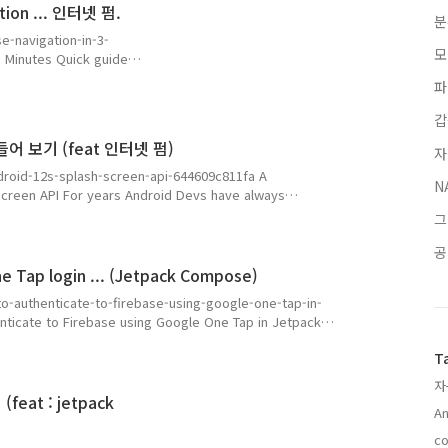
on ... 인터넷 펌.
분
-navigation-in-3-
모
 Minutes Quick guide
pose project
파
기는 하나, 아직도 갈 길이
 볼 준비를 해야 겠다. 이글을
갑
려고 했던 것들은 아직 미 완
안드로이드 앱 만들기 : Splash screen 만들어 보기 (feat 인터넷 펌)
자
읽어 보고 오늘도 도전 !!!
ndroid-12s-splash-screen-api-644609c811fa A
N
creen API For years Android Devs have always
ity or Fragment for their splash screen. Using
그
 전에 로딩중 보이는 화면 ( 앱이 처리 되는 동안 보이는
온 글 하나를 올려 본다. 요새 배우는중인 jetpa..
공
ap login ... (Jetpack Compose)
o-authenticate-to-firebase-using-google-one-tap-in-
icate to Firebase using Google One Tap in Jetpack
Firebase Authentication with Google, using Jetpack
T
oogle One tab login에 관한 참고 자료 링크를 하나 공유합니
자
at : jetpack
An
c