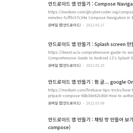
안드로이드 앱 만들기 : Compose Navigati
https://medium.com/@cybercoder.naj/compose
minutes-5cff3c57c34e Compose Navigation in 3
for navigation between composables in a Com
모바일 앱(안드로이드)
2022.05.27
medium.com 나름대로 이제 배움을 정리해 가고 있
멀어 보이기는 하다. 오늘은 navigation 을 구현해
읽어 보면서 말이다. 이전 posting 에서 구현해 보
성인지라, 글로 옮겨 오기에는 무리가 있어 보인다. 잘 
2022.05.28 코딩으로 옮겨 보면서... ..
https://itnext.io/a-comprehensive-guide-to-a
Comprehensive Guide to Android 12’s Splash S
resorted to using a windowBackground or Activ
모바일 앱(안드로이드)
2022.05.25
the… itnext.io 스플래쉬 화면 : 앱이 실행 되기
progressbar 와는 다른 ...) 오늘은 인터넷에서 퍼
안드로이드 앱 만들기 : 펌 글... google One T
https://medium.com/firebase-tips-tricks/how-t
jetpack-compose-60b30e621d0d How to authent
Compose? A simple solution for implementing 
모바일 앱(안드로이드)
2022.05.08
Compose on Android. medium.com 오늘은 G
다. 좋은 공부가 되시길 바라며...
안드로이드 앱 만들기 : 채팅 방 만들어 보기 (fe
compose)