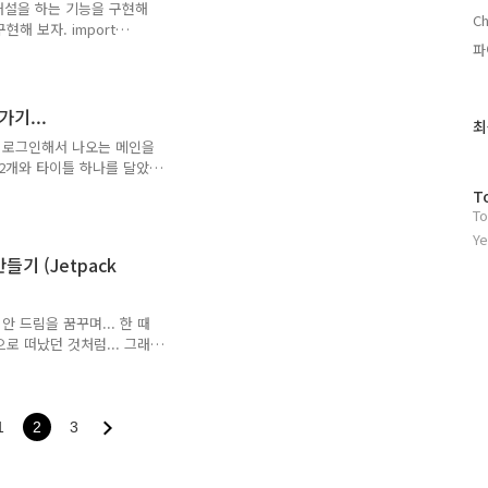
팅방 개설을 하는 기능을 구현해
Ch
해 보자. import
:String = "", var
파
, var chatNo:String = "" )
이건 key로 사용할 것)
는 이전에 posting 했던 글
기...
최
최
.. 다음은 데이터를 가져오
 로그인해서 나오는 메인을
근
2개와 타이틀 하나를 달았
글
 하고 있다면 조금은 더 쉽
과
방
T
pack compose을 활용해
인
To
문
port android.util.Log
기
자
Ye
port
글
수
들기 (Jetpack
iChat416Theme imp..
 드림을 꿈꾸며... 한 때
로 떠났던 것처럼... 그래
어 볼까 한다. 잘 될지는
한 화면 구성 등에 대한 공부
지를 하나 만들어 보고자 한
 금새 그리지 않았을까 하는
1
2
3
tton 기능 3개 제목 이름
며칠을 고민했고, 예제를 하