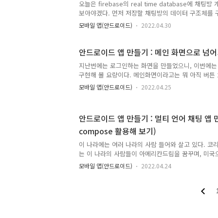
오늘은 firebase의 real time database에 채
보아야겠다. 먼저 저장할 채팅방의 데이터 구조체를 구현
java.util.* data class ChatRooms( var chatRooms
모바일 앱(안드로이드)
2022.04.30
chatTitle:String = "", var roomOwner:String = ""
들어가는 항목은 방 이름, 방제목, 방 개설자, 방 번호(
firebase의 realtime database 연동을 위한 준비
안드로이드 앱 만들기 : 메인 화면으로 넘어가
이나, 구글에서 찾아보면 많이 나오고 있으므로 생략.
지난번에는 로그인하는 화면을 만들었으니, 이번에는
고 저장하는 것을 구현하기 위..
구현해 볼 요량이다. 메인화면이라고는 뭐 아직 버튼 
을 뿐이다. 이것이 그냥 Layout 을 이용해서 작업을
모바일 앱(안드로이드)
2022.04.25
고 빠르게 될 것 같기는 하나, 이왕 배우기 시작한 jet
서 만들어 보기로 했다. import android.os.Bundle im
import androidx.activity.ComponentActivity im
안드로이드 앱 만들기 : 멀티 언어 채팅 앱 만
androidx.activity.compose.setContent import
compose 활용해 보기)
com.billcoreatech.multichat416.ui.theme.Mult
이 나라에는 여러 나라의 사람 들어와 살고 있다. 코리안
는 이 나라의 사람들이 아메리칸드림을 꿈꾸며, 미국으
서 이번에는 다국적 언어를 이용한 채팅앱을 하나 만들
모바일 앱(안드로이드)
2022.04.24
모르겠지만, 그러면서 Jetpack Compose 을 이용
를 해 볼 요량이다. 오늘은 그 처음으로 로그인 페이
다. 이 화면을 layout 으로 그리라고 했다면 아마도
생각이 든다. 화면에 Card box 와 Text가 들어간 bu
표시 하나 그런데, 난 이 화면 하나를 그리기 위해서 