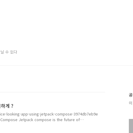
만날 수 없다
공
이 
리하게 ?
-nice-looking-app-using-jetpack-compose-3974db7eb9e
ck Compose Jetpack compose is the future of
m.com 이 글을 읽고 있는 중이다... kotlin을 이용해서 앱을 구현해 보
야기도 있는 것 같고, navigation에 대한 이야기도 있는 듯