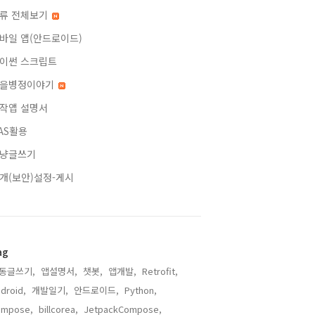
류 전체보기
바일 앱(안드로이드)
이썬 스크립트
을병정이야기
작앱 설명서
AS활용
냥글쓰기
개(보안)설정-게시
ag
동글쓰기,
앱설명서,
챗봇,
앱개발,
Retrofit,
droid,
개발일기,
안드로이드,
Python,
ompose,
billcorea,
JetpackCompose,